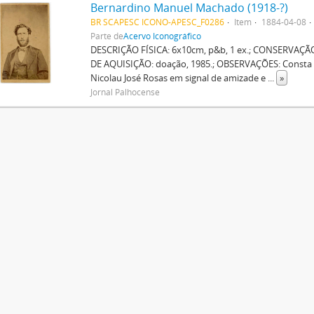
Bernardino Manuel Machado (1918-?)
BR SCAPESC ICONO-APESC_F0286
Item
1884-04-08
Parte de
Acervo Iconográfico
DESCRIÇÃO FÍSICA: 6x10cm, p&b, 1 ex.; CONSERVAÇÃO
DE AQUISIÇÃO: doação, 1985.; OBSERVAÇÕES: Consta n
Nicolau José Rosas em signal de amizade e
...
»
Jornal Palhocense