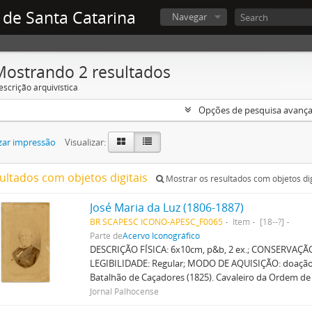
 de Santa Catarina
Navegar
Mostrando 2 resultados
escrição arquivística
Opções de pesquisa avanç
zar impressão
Visualizar:
sultados com objetos digitais
Mostrar os resultados com objetos dig
José Maria da Luz (1806-1887)
BR SCAPESC ICONO-APESC_F0065
Item
[18--?]
Parte de
Acervo Iconográfico
DESCRIÇÃO FÍSICA: 6x10cm, p&b, 2 ex.; CONSERVAÇÃO
LEGIBILIDADE: Regular; MODO DE AQUISIÇÃO: doação, 
Batalhão de Caçadores (1825). Cavaleiro da Ordem d
Jornal Palhocense