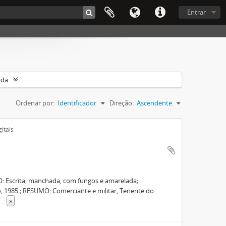
Entrar
ada
Ordenar por:
Identificador
Direção:
Ascendente
itais
: Escrita, manchada, com fungos e amarelada;
1985.; RESUMO: Comerciante e militar, Tenente do
e
...
»