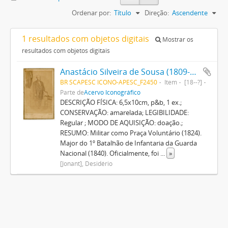
Ordenar por:
Título
Direção:
Ascendente
1 resultados com objetos digitais
Mostrar os
resultados com objetos digitais
Anastácio Silveira de Sousa (1809-1880)
BR SCAPESC ICONO-APESC_F2450
Item
[18--?]
Parte de
Acervo Iconográfico
DESCRIÇÃO FÍSICA: 6,5x10cm, p&b, 1 ex.;
CONSERVAÇÃO: amarelada; LEGIBILIDADE:
Regular ; MODO DE AQUISIÇÃO: doação.;
RESUMO: Militar como Praça Voluntário (1824).
Major do 1º Batalhão de Infantaria da Guarda
Nacional (1840). Oficialmente, foi
...
»
[Jonant], Desidério