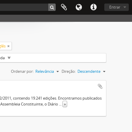
Entrar
glês
ada
Ordenar por:
Relevância
Direção:
Descendente
12/2011, contendo 19.241 edições. Encontramos publicados
a Assembleia Constituinte, o Diário
...
»