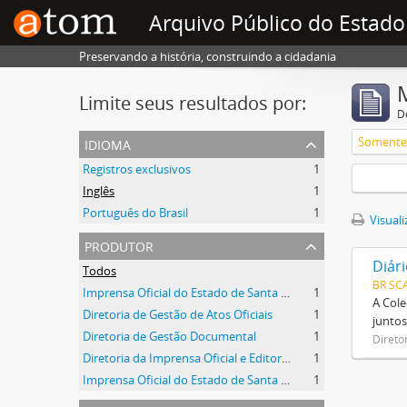
Arquivo Público do Estado
Preservando a história, construindo a cidadania
Limite seus resultados por:
D
idioma
Somente 
Registros exclusivos
1
Inglês
1
Português do Brasil
1
Visuali
produtor
Diári
Todos
BR SC
Imprensa Oficial do Estado de Santa Catarina
1
A Cole
Diretoria de Gestão de Atos Oficiais
1
juntos
Diretoria de Gestão Documental
1
Direto
Diretoria da Imprensa Oficial e Editora de Santa Catarina
1
Imprensa Oficial do Estado de Santa Catarina S/A
1