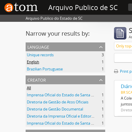
Arquivo Publico de SC
Arquivo Publico do Estado de SC
Narrow your results by:
Ar
language
Only top-
Unique records
3
English
1
Brazilian Portuguese
1
Print 
creator
Diári
All
BR SC
Imprensa Oficial do Estado de Santa Catarina
1
A Cole
Diretoria de Gestão de Atos Oficiais
1
juntos
Diretoria de Gestão Documental
1
Direto
Diretoria da Imprensa Oficial e Editora de Santa Catarina
1
Imprensa Oficial do Estado de Santa Catarina S/A
1