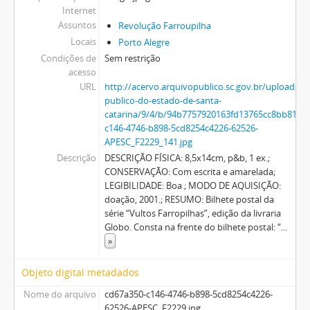
Internet
Assuntos
Revolução Farroupilha
Locais
Porto Alegre
Condições de
Sem restrição
acesso
URL
http://acervo.arquivopublico.sc.gov.br/uploads/r
publico-do-estado-de-santa-
catarina/9/4/b/94b7757920163fd13765cc8bb810f
c146-4746-b898-5cd8254c4226-62526-
APESC_F2229_141.jpg
Descrição
DESCRIÇÃO FÍSICA: 8,5x14cm, p&b, 1 ex.;
CONSERVAÇÃO: Com escrita e amarelada;
LEGIBILIDADE: Boa ; MODO DE AQUISIÇÃO:
doação, 2001.; RESUMO: Bilhete postal da
série “Vultos Farropilhas”, edição da livraria
Globo. Consta na frente do bilhete postal: “
...
»
Objeto digital metadados
Nome do arquivo
cd67a350-c146-4746-b898-5cd8254c4226-
62526-APESC_F2229.jpg