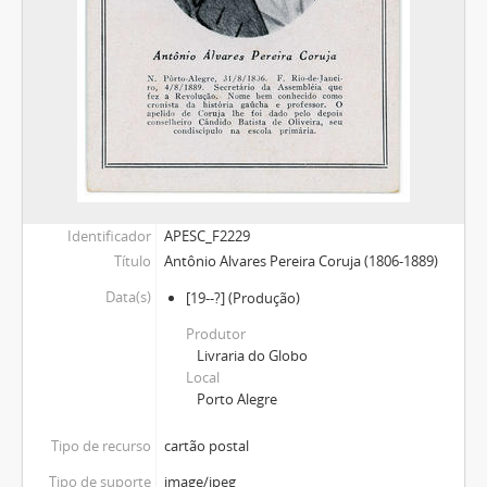
Identificador
APESC_F2229
Título
Antônio Alvares Pereira Coruja (1806-1889)
Data(s)
[19--?]
(Produção)
Produtor
Livraria do Globo
Local
Porto Alegre
Tipo de recurso
cartão postal
Tipo de suporte
image/jpeg