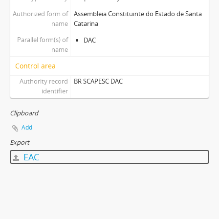
Authorized form of
Assembleia Constituinte do Estado de Santa
name
Catarina
Parallel form(s) of
DAC
name
Control area
Authority record
BR SCAPESC DAC
identifier
Clipboard
Add
Export
EAC