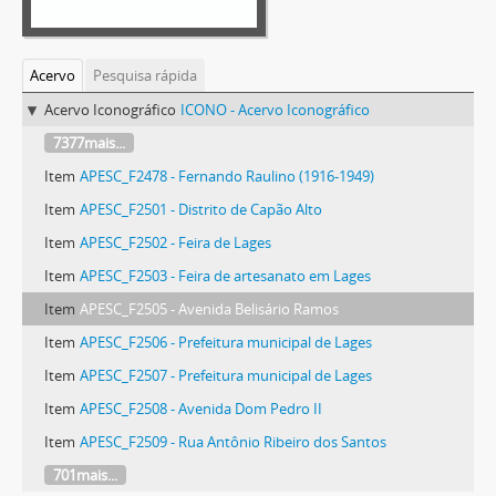
Acervo
Pesquisa rápida
Acervo Iconográfico
ICONO - Acervo Iconográfico
7377mais...
Item
APESC_F2478 - Fernando Raulino (1916-1949)
Item
APESC_F2501 - Distrito de Capão Alto
Item
APESC_F2502 - Feira de Lages
Item
APESC_F2503 - Feira de artesanato em Lages
Item
APESC_F2505 - Avenida Belisário Ramos
Item
APESC_F2506 - Prefeitura municipal de Lages
Item
APESC_F2507 - Prefeitura municipal de Lages
Item
APESC_F2508 - Avenida Dom Pedro II
Item
APESC_F2509 - Rua Antônio Ribeiro dos Santos
701mais...