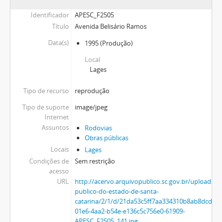
Identificador
APESC_F2505
Título
Avenida Belisário Ramos
Data(s)
1995
(Produção)
Local
Lages
Tipo de recurso
reprodução
Tipo de suporte
image/jpeg
Internet
Assuntos
Rodovias
Obras públicas
Locais
Lages
Condições de
Sem restrição
acesso
URL
http://acervo.arquivopublico.sc.gov.br/uploads/r
publico-do-estado-de-santa-
catarina/2/1/d/21da53c5ff7aa334310b8ab8dcd16
01e6-4aa2-b54e-e136c5c756e0-61909-
APESC_F2505_141.jpg