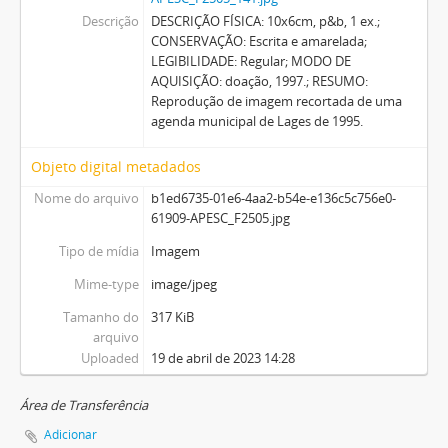
Descrição
DESCRIÇÃO FÍSICA: 10x6cm, p&b, 1 ex.;
CONSERVAÇÃO: Escrita e amarelada;
LEGIBILIDADE: Regular; MODO DE
AQUISIÇÃO: doação, 1997.; RESUMO:
Reprodução de imagem recortada de uma
agenda municipal de Lages de 1995.
Objeto digital metadados
Nome do arquivo
b1ed6735-01e6-4aa2-b54e-e136c5c756e0-
61909-APESC_F2505.jpg
Tipo de mídia
Imagem
Mime-type
image/jpeg
Tamanho do
317 KiB
arquivo
Uploaded
19 de abril de 2023 14:28
Área de Transferência
Adicionar