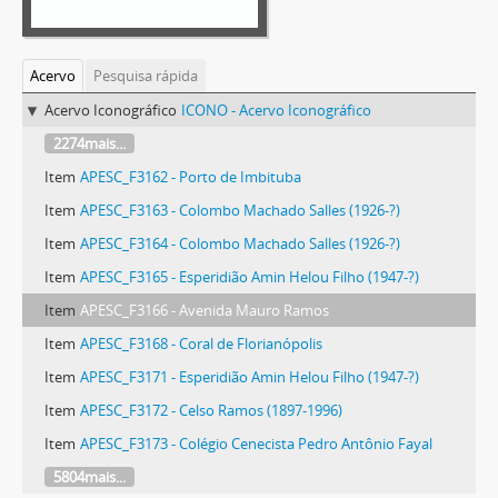
Acervo
Pesquisa rápida
Acervo Iconográfico
ICONO - Acervo Iconográfico
2274mais...
Item
APESC_F3162 - Porto de Imbituba
Item
APESC_F3163 - Colombo Machado Salles (1926-?)
Item
APESC_F3164 - Colombo Machado Salles (1926-?)
Item
APESC_F3165 - Esperidião Amin Helou Filho (1947-?)
Item
APESC_F3166 - Avenida Mauro Ramos
Item
APESC_F3168 - Coral de Florianópolis
Item
APESC_F3171 - Esperidião Amin Helou Filho (1947-?)
Item
APESC_F3172 - Celso Ramos (1897-1996)
Item
APESC_F3173 - Colégio Cenecista Pedro Antônio Fayal
5804mais...