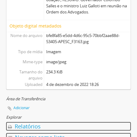
Salles e o ministro Luiz Galloti em reunião na
Ordem dos Advogados.
Objeto digital metadados
Nome do arquivo
bfe8fa85-e5dd-4d6c-95c5-70bbf2aae88d-
53405-APESC_F3163.jpg
Tipo de mídia
Imagem
Mime-type
image/jpeg
Tamanho do
234.3 KiB
arquivo
Uploaded
4 de dezembro de 2022 18:26
Área de Transferência
Adicionar
Explorar
Relatórios