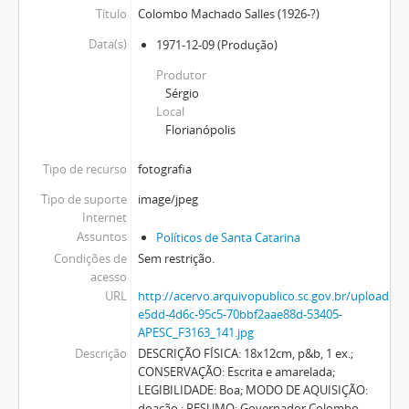
Título
Colombo Machado Salles (1926-?)
Data(s)
1971-12-09
(Produção)
Produtor
Sérgio
Local
Florianópolis
Tipo de recurso
fotografia
Tipo de suporte
image/jpeg
Internet
Assuntos
Políticos de Santa Catarina
Condições de
Sem restrição.
acesso
URL
http://acervo.arquivopublico.sc.gov.br/upload
e5dd-4d6c-95c5-70bbf2aae88d-53405-
APESC_F3163_141.jpg
Descrição
DESCRIÇÃO FÍSICA: 18x12cm, p&b, 1 ex.;
CONSERVAÇÃO: Escrita e amarelada;
LEGIBILIDADE: Boa; MODO DE AQUISIÇÃO:
doação.; RESUMO: Governador Colombo