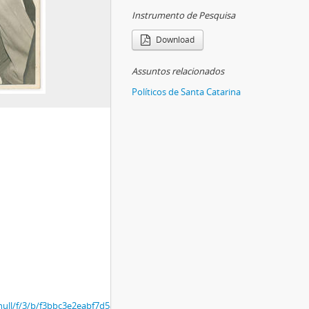
Instrumento de Pesquisa
Download
Assuntos relacionados
Políticos de Santa Catarina
r/null/f/3/b/f3bbc3e2eabf7d5863b81ca3629fcfa22cc798afc22fa83f3297b928d6