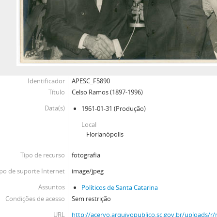
Identificador
APESC_F5890
Título
Celso Ramos (1897-1996)
Data(s)
1961-01-31
(Produção)
Local
Florianópolis
Tipo de recurso
fotografia
po de suporte Internet
image/jpeg
Assuntos
Políticos de Santa Catarina
Condições de acesso
Sem restrição
URL
http://acervo.arquivopublico.sc.gov.br/uploads/