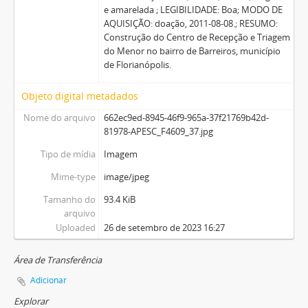
e amarelada ; LEGIBILIDADE: Boa; MODO DE
AQUISIÇÃO: doação, 2011-08-08.; RESUMO:
Construção do Centro de Recepção e Triagem
do Menor no bairro de Barreiros, município
de Florianópolis.
Objeto digital metadados
Nome do arquivo
662ec9ed-8945-46f9-965a-37f21769b42d-
81978-APESC_F4609_37.jpg
Tipo de mídia
Imagem
Mime-type
image/jpeg
Tamanho do
93.4 KiB
arquivo
Uploaded
26 de setembro de 2023 16:27
Área de Transferência
Adicionar
Explorar