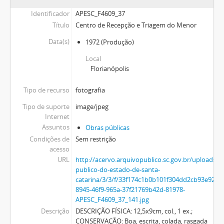
Identificador
APESC_F4609_37
Título
Centro de Recepção e Triagem do Menor
Data(s)
1972
(Produção)
Local
Florianópolis
Tipo de recurso
fotografia
Tipo de suporte
image/jpeg
Internet
Assuntos
Obras públicas
Condições de
Sem restrição
acesso
URL
http://acervo.arquivopublico.sc.gov.br/uploads/r
publico-do-estado-de-santa-
catarina/3/3/f/33f174c1b0b101f304dd2cb93e925
8945-46f9-965a-37f21769b42d-81978-
APESC_F4609_37_141.jpg
Descrição
DESCRIÇÃO FÍSICA: 12,5x9cm, col., 1 ex.;
CONSERVAÇÃO: Boa, escrita, colada, rasgada