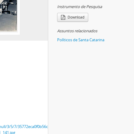
Instrumento de Pesquisa
Download
Assuntos relacionados
Políticos de Santa Catarina
r/null/3/5/7/35772eca0f0b56c546b18f77f070623a3f1ac47f0d501f2ec0527fa641
_141.jpg