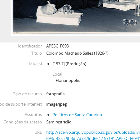
Identificador
APESC_F6931
Título
Colombo Machado Salles (1926-?)
Data(s)
[197-?]
(Produção)
Local
Florianópolis
Tipo de recurso
fotografia
po de suporte Internet
image/jpeg
Assuntos
Políticos de Santa Catarina
Condições de acesso
Sem restrição
URL
http://acervo.arquivopublico.sc.gov.br/uploads/
694c-435a-9b3d-7d732fdd6642-57191-APESC_F6931