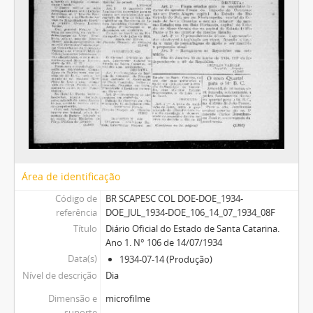
Área de identificação
Código de
BR SCAPESC COL DOE-DOE_1934-
referência
DOE_JUL_1934-DOE_106_14_07_1934_08F
Título
Diário Oficial do Estado de Santa Catarina.
Ano 1. N° 106 de 14/07/1934
Data(s)
1934-07-14 (Produção)
Nível de descrição
Dia
Dimensão e
microfilme
suporte