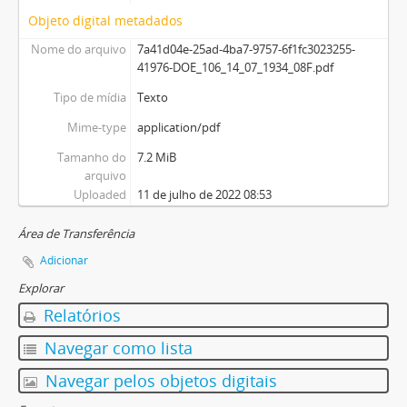
Objeto digital metadados
Nome do arquivo
7a41d04e-25ad-4ba7-9757-6f1fc3023255-
41976-DOE_106_14_07_1934_08F.pdf
Tipo de mídia
Texto
Mime-type
application/pdf
Tamanho do
7.2 MiB
arquivo
Uploaded
11 de julho de 2022 08:53
Área de Transferência
Adicionar
Explorar
Relatórios
Navegar como lista
Navegar pelos objetos digitais