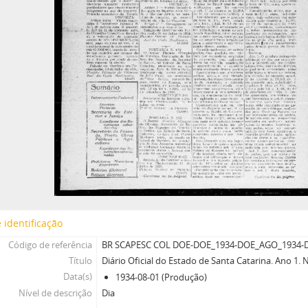
 identificação
Código de referência
BR SCAPESC COL DOE-DOE_1934-DOE_AGO_1934-D
Título
Diário Oficial do Estado de Santa Catarina. Ano 1.
Data(s)
1934-08-01 (Produção)
Nível de descrição
Dia