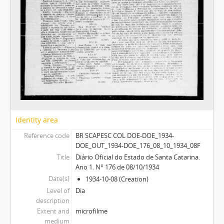
Identity area
Reference code
BR SCAPESC COL DOE-DOE_1934-
DOE_OUT_1934-DOE_176_08_10_1934_08F
Title
Diário Oficial do Estado de Santa Catarina.
Ano 1. N° 176 de 08/10/1934
Date(s)
1934-10-08 (Creation)
Level of
Dia
description
Extent and
microfilme
medium