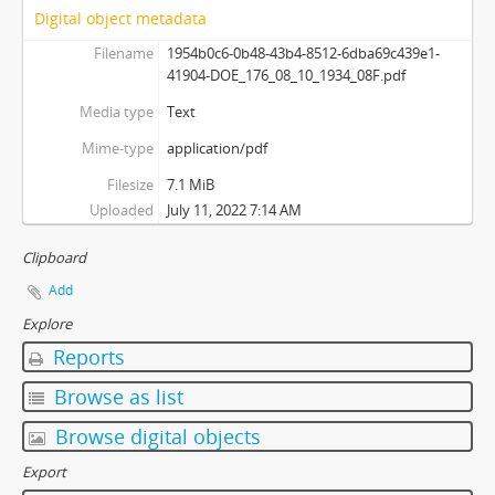
Digital object metadata
Filename
1954b0c6-0b48-43b4-8512-6dba69c439e1-
41904-DOE_176_08_10_1934_08F.pdf
Media type
Text
Mime-type
application/pdf
Filesize
7.1 MiB
Uploaded
July 11, 2022 7:14 AM
Clipboard
Add
Explore
Reports
Browse as list
Browse digital objects
Export