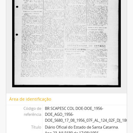
Área de identificação
Código de
BR SCAPESC COL DOE-DOE_1956-
referência
DOE_AGO_1956-
DOE_5680_17_08_1956_07F_AL_124_02F_DJ_180_0
Título
Diário Oficial do Estado de Santa Catarina.
Ano 23. N° 5680 de 17/08/1956