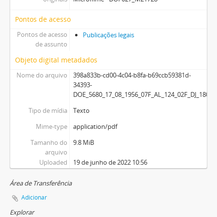
Pontos de acesso
Pontos de acesso
Publicações legais
de assunto
Objeto digital metadados
Nome do arquivo
398a833b-cd00-4c04-b8fa-b69ccb59381d-
34393-
DOE_5680_17_08_1956_07F_AL_124_02F_DJ_180_0
Tipo de mídia
Texto
Mime-type
application/pdf
Tamanho do
9.8 MiB
arquivo
Uploaded
19 de junho de 2022 10:56
Área de Transferência
Adicionar
Explorar