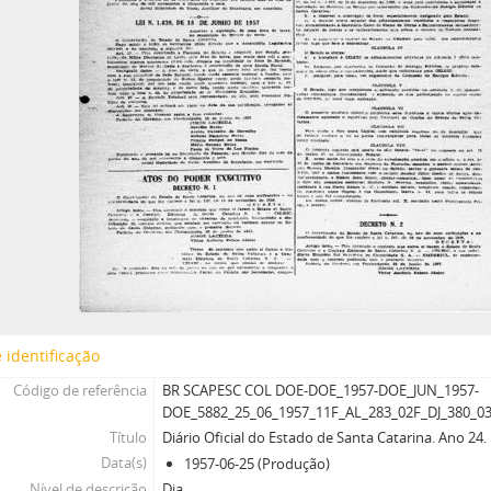
 identificação
Código de referência
BR SCAPESC COL DOE-DOE_1957-DOE_JUN_1957-
DOE_5882_25_06_1957_11F_AL_283_02F_DJ_380_0
Título
Diário Oficial do Estado de Santa Catarina. Ano 24
Data(s)
1957-06-25 (Produção)
Nível de descrição
Dia