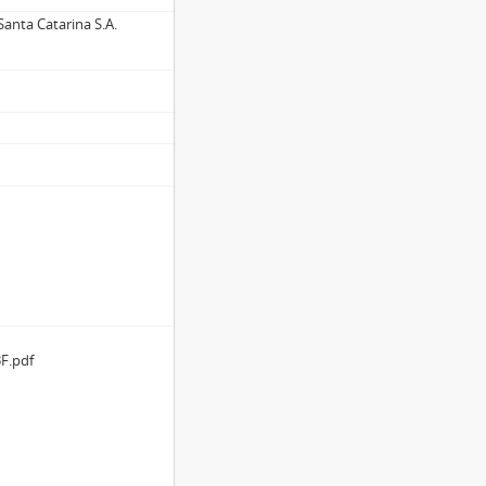
anta Catarina S.A.
F.pdf