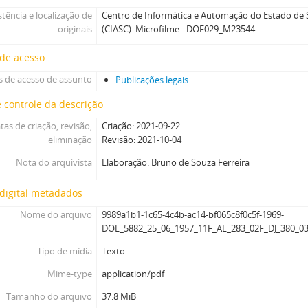
stência e localização de
Centro de Informática e Automação do Estado de S
originais
(CIASC). Microfilme - DOF029_M23544
 de acesso
 de acesso de assunto
Publicações legais
 controle da descrição
tas de criação, revisão,
Criação: 2021-09-22
eliminação
Revisão: 2021-10-04
Nota do arquivista
Elaboração: Bruno de Souza Ferreira
digital metadados
Nome do arquivo
9989a1b1-1c65-4c4b-ac14-bf065c8f0c5f-1969-
DOE_5882_25_06_1957_11F_AL_283_02F_DJ_380_03
Tipo de mídia
Texto
Mime-type
application/pdf
Tamanho do arquivo
37.8 MiB