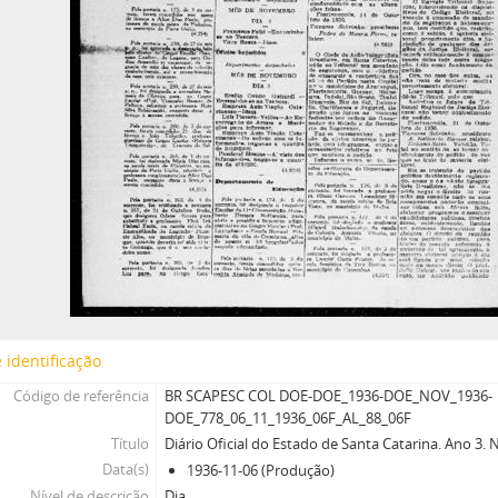
 identificação
Código de referência
BR SCAPESC COL DOE-DOE_1936-DOE_NOV_1936-
DOE_778_06_11_1936_06F_AL_88_06F
Título
Diário Oficial do Estado de Santa Catarina. Ano 3.
Data(s)
1936-11-06 (Produção)
Nível de descrição
Dia