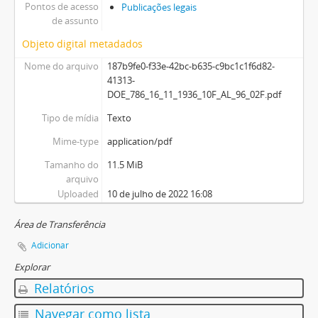
Pontos de acesso
Publicações legais
de assunto
Objeto digital metadados
Nome do arquivo
187b9fe0-f33e-42bc-b635-c9bc1c1f6d82-
41313-
DOE_786_16_11_1936_10F_AL_96_02F.pdf
Tipo de mídia
Texto
Mime-type
application/pdf
Tamanho do
11.5 MiB
arquivo
Uploaded
10 de julho de 2022 16:08
Área de Transferência
Adicionar
Explorar
Relatórios
Navegar como lista