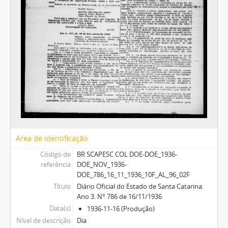
Área de identificação
Código de
BR SCAPESC COL DOE-DOE_1936-
referência
DOE_NOV_1936-
DOE_786_16_11_1936_10F_AL_96_02F
Título
Diário Oficial do Estado de Santa Catarina.
Ano 3. N° 786 de 16/11/1936
Data(s)
1936-11-16 (Produção)
Nível de descrição
Dia