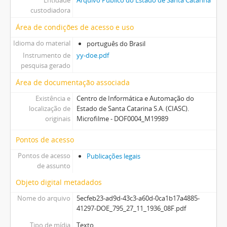
Entidade
Arquivo Público do Estado de Santa Catarina
custodiadora
Área de condições de acesso e uso
Idioma do material
português do Brasil
Instrumento de
yy-doe.pdf
pesquisa gerado
Área de documentação associada
Existência e
Centro de Informática e Automação do
localização de
Estado de Santa Catarina S.A. (CIASC).
originais
Microfilme - DOF0004_M19989
Pontos de acesso
Pontos de acesso
Publicações legais
de assunto
Objeto digital metadados
Nome do arquivo
5ecfeb23-ad9d-43c3-a60d-0ca1b17a4885-
41297-DOE_795_27_11_1936_08F.pdf
Tipo de mídia
Texto