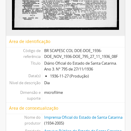
Área de identificação
Código de
BR SCAPESC COL DOE-DOE_1936-
referência
DOE_NOV_1936-DOE_795_27_11_1936_08F
Título
Diário Oficial do Estado de Santa Catarina.
Ano 3. N° 795 de 27/11/1936
Data(s)
1936-11-27 (Produção)
Nível de descrição
Dia
Dimensão e
microfilme
suporte
Área de contextualização
Nome do
Imprensa Oficial do Estado de Santa Catarina
produtor
(1934-2005)