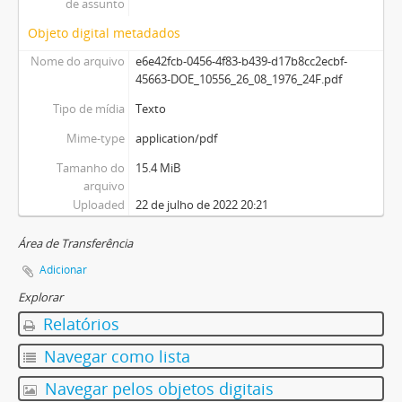
de assunto
Objeto digital metadados
Nome do arquivo
e6e42fcb-0456-4f83-b439-d17b8cc2ecbf-
45663-DOE_10556_26_08_1976_24F.pdf
Tipo de mídia
Texto
Mime-type
application/pdf
Tamanho do
15.4 MiB
arquivo
Uploaded
22 de julho de 2022 20:21
Área de Transferência
Adicionar
Explorar
Relatórios
Navegar como lista
Navegar pelos objetos digitais