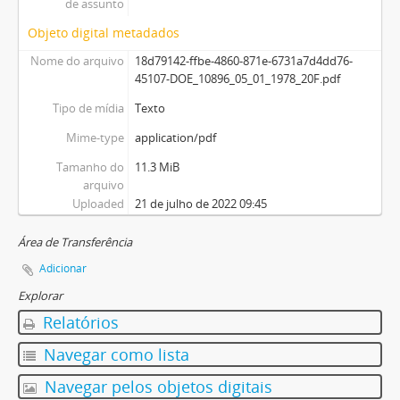
de assunto
Objeto digital metadados
Nome do arquivo
18d79142-ffbe-4860-871e-6731a7d4dd76-
45107-DOE_10896_05_01_1978_20F.pdf
Tipo de mídia
Texto
Mime-type
application/pdf
Tamanho do
11.3 MiB
arquivo
Uploaded
21 de julho de 2022 09:45
Área de Transferência
Adicionar
Explorar
Relatórios
Navegar como lista
Navegar pelos objetos digitais