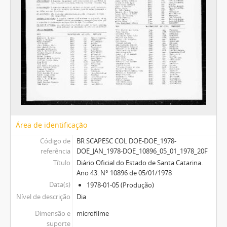
Área de identificação
Código de
BR SCAPESC COL DOE-DOE_1978-
referência
DOE_JAN_1978-DOE_10896_05_01_1978_20F
Título
Diário Oficial do Estado de Santa Catarina.
Ano 43. N° 10896 de 05/01/1978
Data(s)
1978-01-05 (Produção)
Nível de descrição
Dia
Dimensão e
microfilme
suporte