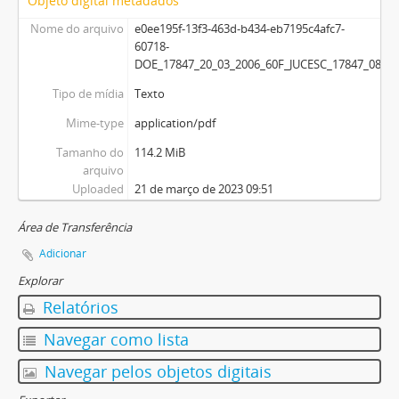
Objeto digital metadados
Nome do arquivo
e0ee195f-13f3-463d-b434-eb7195c4afc7-
60718-
DOE_17847_20_03_2006_60F_JUCESC_17847_08F.p
Tipo de mídia
Texto
Mime-type
application/pdf
Tamanho do
114.2 MiB
arquivo
Uploaded
21 de março de 2023 09:51
Área de Transferência
Adicionar
Explorar
Relatórios
Navegar como lista
Navegar pelos objetos digitais