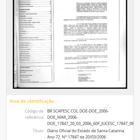
Área de identificação
Código de
BR SCAPESC COL DOE-DOE_2006-
referência
DOE_MAR_2006-
DOE_17847_20_03_2006_60F_JUCESC_17847_08F
Título
Diário Oficial do Estado de Santa Catarina.
Ano 72. N° 17847 de 20/03/2006