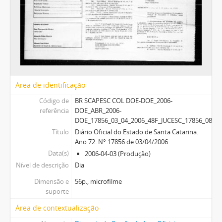
Área de identificação
Código de
BR SCAPESC COL DOE-DOE_2006-
referência
DOE_ABR_2006-
DOE_17856_03_04_2006_48F_JUCESC_17856_08F
Título
Diário Oficial do Estado de Santa Catarina.
Ano 72. N° 17856 de 03/04/2006
Data(s)
2006-04-03 (Produção)
Nível de descrição
Dia
Dimensão e
56p., microfilme
suporte
Área de contextualização