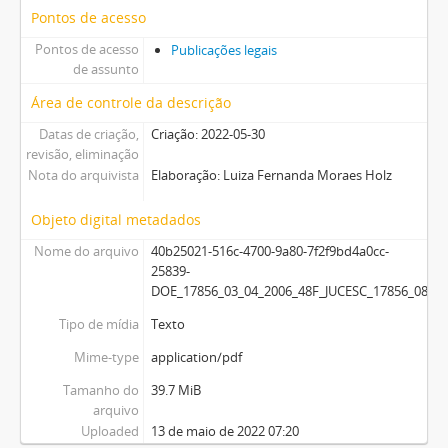
Pontos de acesso
Pontos de acesso
Publicações legais
de assunto
Área de controle da descrição
Datas de criação,
Criação: 2022-05-30
revisão, eliminação
Nota do arquivista
Elaboração: Luiza Fernanda Moraes Holz
Objeto digital metadados
Nome do arquivo
40b25021-516c-4700-9a80-7f2f9bd4a0cc-
25839-
DOE_17856_03_04_2006_48F_JUCESC_17856_08F.p
Tipo de mídia
Texto
Mime-type
application/pdf
Tamanho do
39.7 MiB
arquivo
Uploaded
13 de maio de 2022 07:20