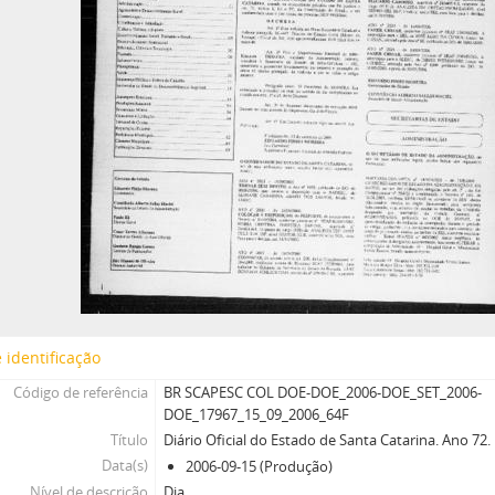
 identificação
Código de referência
BR SCAPESC COL DOE-DOE_2006-DOE_SET_2006-
DOE_17967_15_09_2006_64F
Título
Diário Oficial do Estado de Santa Catarina. Ano 72
Data(s)
2006-09-15 (Produção)
Nível de descrição
Dia