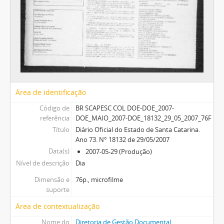
Área de identificação
Código de
BR SCAPESC COL DOE-DOE_2007-
referência
DOE_MAIO_2007-DOE_18132_29_05_2007_76F
Título
Diário Oficial do Estado de Santa Catarina.
Ano 73. N° 18132 de 29/05/2007
Data(s)
2007-05-29 (Produção)
Nível de descrição
Dia
Dimensão e
76p., microfilme
suporte
Área de contextualização
Nome do
Diretoria de Gestão Documental