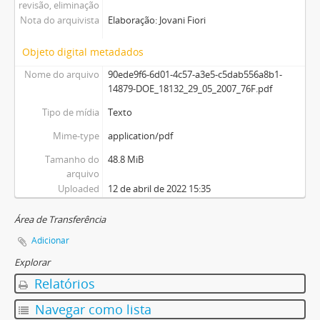
revisão, eliminação
Nota do arquivista
Elaboração: Jovani Fiori
Objeto digital metadados
Nome do arquivo
90ede9f6-6d01-4c57-a3e5-c5dab556a8b1-
14879-DOE_18132_29_05_2007_76F.pdf
Tipo de mídia
Texto
Mime-type
application/pdf
Tamanho do
48.8 MiB
arquivo
Uploaded
12 de abril de 2022 15:35
Área de Transferência
Adicionar
Explorar
Relatórios
Navegar como lista