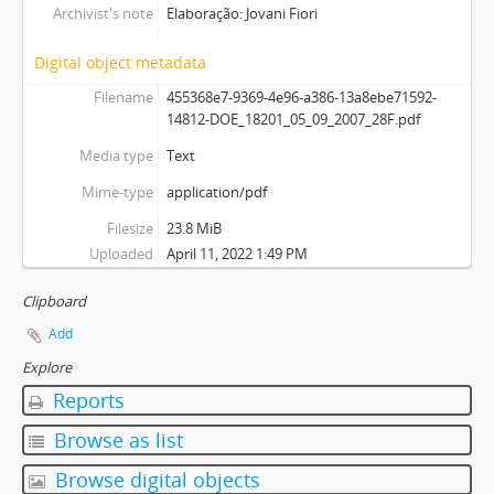
Archivist's note
Elaboração: Jovani Fiori
Digital object metadata
Filename
455368e7-9369-4e96-a386-13a8ebe71592-
14812-DOE_18201_05_09_2007_28F.pdf
Media type
Text
Mime-type
application/pdf
Filesize
23.8 MiB
Uploaded
April 11, 2022 1:49 PM
Clipboard
Add
Explore
Reports
Browse as list
Browse digital objects