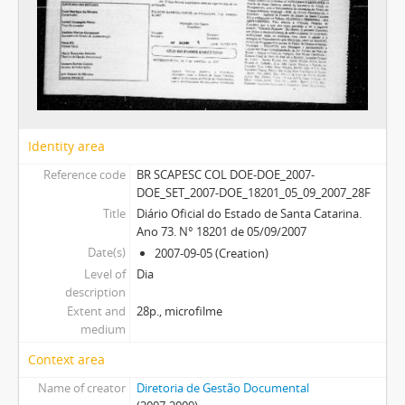
Identity area
Reference code
BR SCAPESC COL DOE-DOE_2007-
DOE_SET_2007-DOE_18201_05_09_2007_28F
Title
Diário Oficial do Estado de Santa Catarina.
Ano 73. N° 18201 de 05/09/2007
Date(s)
2007-09-05 (Creation)
Level of
Dia
description
Extent and
28p., microfilme
medium
Context area
Name of creator
Diretoria de Gestão Documental