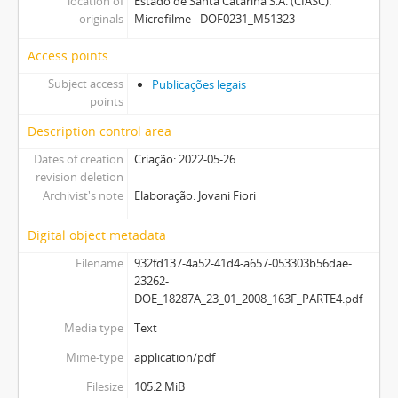
location of
Estado de Santa Catarina S.A. (CIASC).
originals
Microfilme - DOF0231_M51323
Access points
Subject access
Publicações legais
points
Description control area
Dates of creation
Criação: 2022-05-26
revision deletion
Archivist's note
Elaboração: Jovani Fiori
Digital object metadata
Filename
932fd137-4a52-41d4-a657-053303b56dae-
23262-
DOE_18287A_23_01_2008_163F_PARTE4.pdf
Media type
Text
Mime-type
application/pdf
Filesize
105.2 MiB