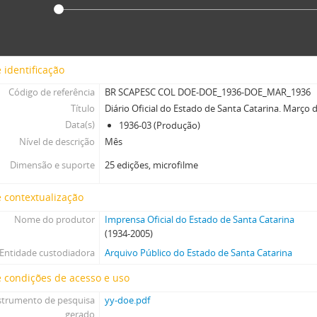
 identificação
Código de referência
BR SCAPESC COL DOE-DOE_1936-DOE_MAR_1936
Título
Diário Oficial do Estado de Santa Catarina. Março 
Data(s)
1936-03 (Produção)
Nível de descrição
Mês
Dimensão e suporte
25 edições, microfilme
 contextualização
Nome do produtor
Imprensa Oficial do Estado de Santa Catarina
(1934-2005)
Entidade custodiadora
Arquivo Público do Estado de Santa Catarina
 condições de acesso e uso
strumento de pesquisa
yy-doe.pdf
gerado