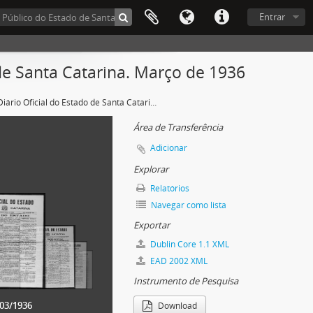
Entrar
de Santa Catarina. Março de 1936
Diário Oficial do Estado de Santa Catarina. Março de 1936
Área de Transferência
Adicionar
Explorar
Relatórios
Navegar como lista
Exportar
Dublin Core 1.1 XML
EAD 2002 XML
Instrumento de Pesquisa
/03/1936
Download