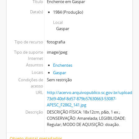
Título
Enchente em Gaspar
Data(s)
1984
(Produção)
Local
Gaspar
Tipo de recurso
fotografia
Tipo de suporte
image/jpeg
Internet
Assuntos
Enchentes
Locais
Gaspar
Condições de
Sem restrição
acesso
URL
http://acervo.arquivopublico.sc.gov.br/upload
73d9-40bf-8d57-879b57630663-53087-
APESC_F2862_141.jpg
Descrição
DESCRIÇÃO FÍSICA: 18x12cm, p&b, 1 ex.;
CONSERVAÇÃO: Amarelada; LEGIBILIDADE:
Regular; MODO DE AQUISIÇÃO: doação.
Objeto digital metadados