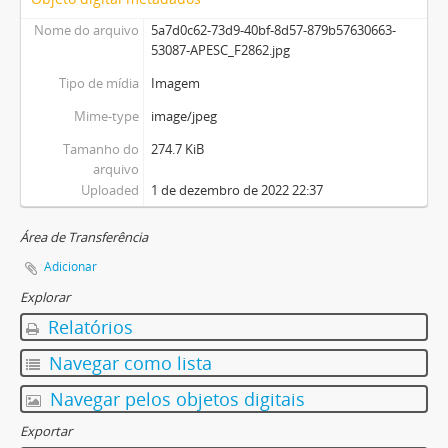
Nome do arquivo
5a7d0c62-73d9-40bf-8d57-879b57630663-
53087-APESC_F2862.jpg
Tipo de mídia
Imagem
Mime-type
image/jpeg
Tamanho do
274.7 KiB
arquivo
Uploaded
1 de dezembro de 2022 22:37
Área de Transferência
Adicionar
Explorar
Relatórios
Navegar como lista
Navegar pelos objetos digitais
Exportar