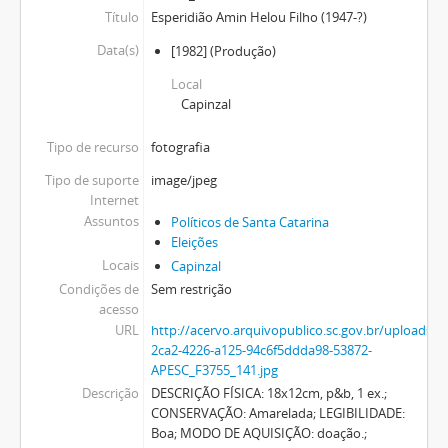
Título
Esperidião Amin Helou Filho (1947-?)
Data(s)
[1982]
(Produção)
Local
Capinzal
Tipo de recurso
fotografia
Tipo de suporte
image/jpeg
Internet
Assuntos
Políticos de Santa Catarina
Eleições
Locais
Capinzal
Condições de
Sem restrição
acesso
URL
http://acervo.arquivopublico.sc.gov.br/uploads
2ca2-4226-a125-94c6f5ddda98-53872-
APESC_F3755_141.jpg
Descrição
DESCRIÇÃO FÍSICA: 18x12cm, p&b, 1 ex.;
CONSERVAÇÃO: Amarelada; LEGIBILIDADE:
Boa; MODO DE AQUISIÇÃO: doação.;