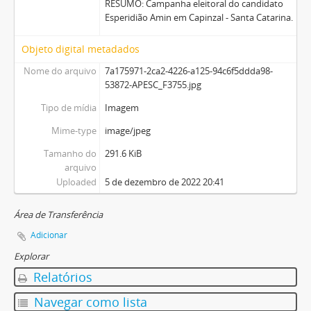
RESUMO: Campanha eleitoral do candidato
Esperidião Amin em Capinzal - Santa Catarina.
Objeto digital metadados
Nome do arquivo
7a175971-2ca2-4226-a125-94c6f5ddda98-
53872-APESC_F3755.jpg
Tipo de mídia
Imagem
Mime-type
image/jpeg
Tamanho do
291.6 KiB
arquivo
Uploaded
5 de dezembro de 2022 20:41
Área de Transferência
Adicionar
Explorar
Relatórios
Navegar como lista