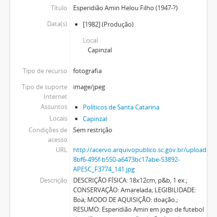
Título
Esperidião Amin Helou Filho (1947-?)
Data(s)
[1982]
(Produção)
Local
Capinzal
Tipo de recurso
fotografia
Tipo de suporte
image/jpeg
Internet
Assuntos
Políticos de Santa Catarina
Locais
Capinzal
Condições de
Sem restrição
acesso
URL
http://acervo.arquivopublico.sc.gov.br/uploads
8bf6-495f-b550-a6473bc17abe-53892-
APESC_F3774_141.jpg
Descrição
DESCRIÇÃO FÍSICA: 18x12cm, p&b, 1 ex.;
CONSERVAÇÃO: Amarelada; LEGIBILIDADE:
Boa; MODO DE AQUISIÇÃO: doação.;
RESUMO: Esperidião Amin em jogo de futebol