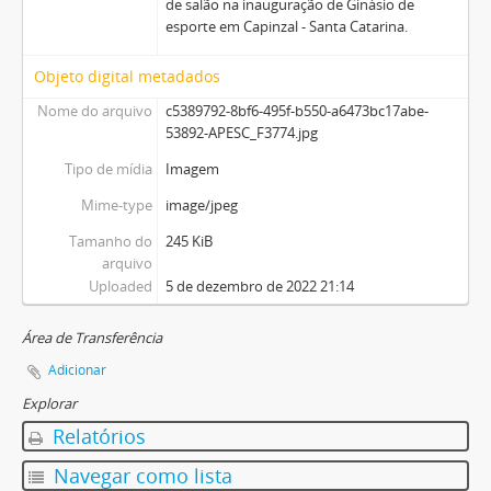
de salão na inauguração de Ginásio de
esporte em Capinzal - Santa Catarina.
Objeto digital metadados
Nome do arquivo
c5389792-8bf6-495f-b550-a6473bc17abe-
53892-APESC_F3774.jpg
Tipo de mídia
Imagem
Mime-type
image/jpeg
Tamanho do
245 KiB
arquivo
Uploaded
5 de dezembro de 2022 21:14
Área de Transferência
Adicionar
Explorar
Relatórios
Navegar como lista