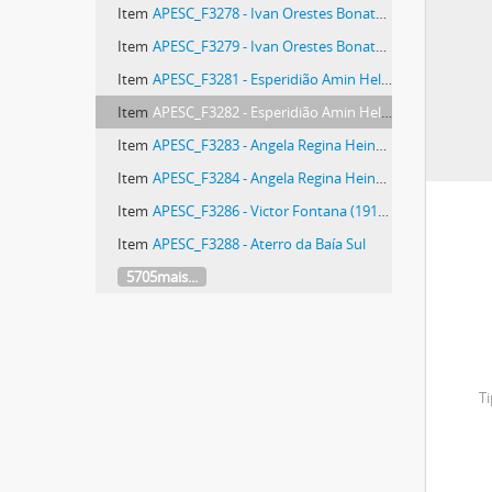
Item
APESC_F3278 - Ivan Orestes Bonato (1937-2015)
Item
APESC_F3279 - Ivan Orestes Bonato (1937-2015)
Item
APESC_F3281 - Esperidião Amin Helou Filho (1947-?)
Item
APESC_F3282 - Esperidião Amin Helou Filho (1947-?)
Item
APESC_F3283 - Angela Regina Heinzen Amin Helou (1953-?)
Item
APESC_F3284 - Angela Regina Heinzen Amin Helou (1953-?)
Item
APESC_F3286 - Victor Fontana (1916-2017)
Item
APESC_F3288 - Aterro da Baía Sul
5705mais...
Ti