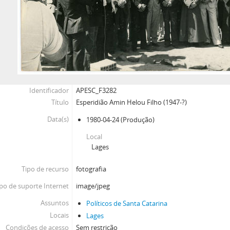
Identificador
APESC_F3282
Título
Esperidião Amin Helou Filho (1947-?)
Data(s)
1980-04-24
(Produção)
Local
Lages
Tipo de recurso
fotografia
po de suporte Internet
image/jpeg
Assuntos
Políticos de Santa Catarina
Locais
Lages
Condições de acesso
Sem restrição