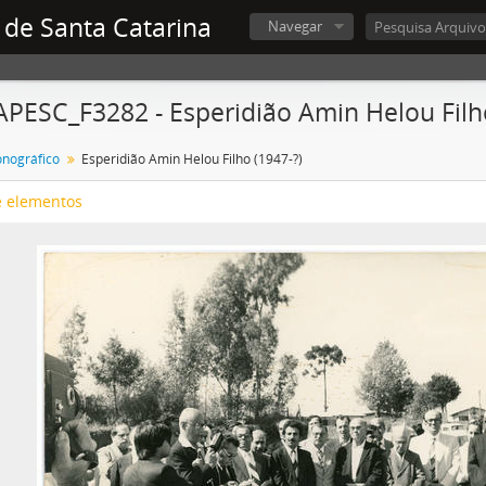
 de Santa Catarina
Navegar
APESC_F3282 - Esperidião Amin Helou Filh
onográfico
Esperidião Amin Helou Filho (1947-?)
e elementos