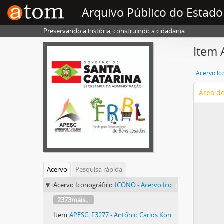
Arquivo Público do Estado
Preservando a história, construindo a cidadania
Item 
Acervo Ic
Área d
Acervo
Pesquisa rápida
Acervo Iconográfico
ICONO - Acervo Iconográfico
2373mais...
Item
APESC_F3277 - Antônio Carlos Konder Reis (1924-2018)