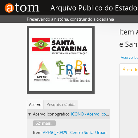
Arquivo Público do Estado
Preservando a história, construindo a cidadania
Item 
e Sa
Acervo Ic
Área d
Acervo
Pesquisa rápida
Acervo Iconográfico
ICONO - Acervo Iconográfico
621mais...
Item
APESC_F0929 - Centro Social Urbano de Tubarão