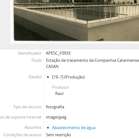
Identificador
APESC_F0933
Título
Estação de tratamento da Companhia Catarinense
CASAN
Data(s)
[19--?]
(Produção)
Produtor
Raul
Tipo de recurso
fotografia
po de suporte Internet
image/jpeg
Assuntos
Abastecimento de água
Condições de acesso
Sem restrição