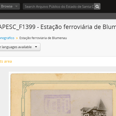
Browse
APESC_F1399 - Estação ferroviária de Bl
onográfico
Estação ferroviária de Blumenau
r languages available
ts area