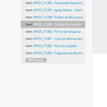
Item
APESC_F1395 - Sociedade Desportiva Vasto Verde
Item
APESC_F1397 - Igreja Matriz – Katholische Kirche
Item
APESC_F1398 - Prédio da Municipalidade e Cadeia de Blumenau
Item
APESC_F1399 - Estação ferroviária de Blumenau
Item
APESC_F1400 - Porto de Itoupava
Item
APESC_F1401 - Vista do Monte Santa Barbara
Item
APESC_F1402 - Pico do Capitão
Item
APESC_F1403 - Freguesia de Biscoitos
7021 more...