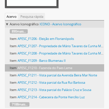
Acervo
Pesquisa rápida
Acervo Iconográfico
ICONO - Acervo Iconográfico
890mais...
Item
APESC_F1206 - Eleição em Florianópolis
Item
APESC_F1207 - Propriedade de Mário Tavares da Cunha Melo (1909-?)
Item
APESC_F1208 - Propriedade de Mário Tavares da Cunha Melo (1909-?)
Item
APESC_F1209 - Barco Blumenau II
Item
APESC_F1210 - Fazenda do Paes Leme
Item
APESC_F1211 - Vista parcial da Avenida Beira Mar Norte
Item
APESC_F1212 - Vista parcial da Rua Rui Barbosa
Item
APESC_F1213 - Vista parcial do Palácio Cruz e Sousa
Item
APESC_F1214 - Cabeceira da Ponte Hercílio Luz
7188mais...