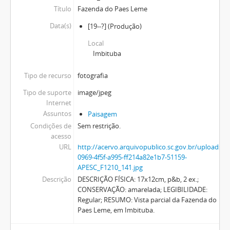
Título
Fazenda do Paes Leme
Data(s)
[19--?]
(Produção)
Local
Imbituba
Tipo de recurso
fotografia
Tipo de suporte
image/jpeg
Internet
Assuntos
Paisagem
Condições de
Sem restrição.
acesso
URL
http://acervo.arquivopublico.sc.gov.br/uploads/
0969-4f5f-a995-ff214a82e1b7-51159-
APESC_F1210_141.jpg
Descrição
DESCRIÇÃO FÍSICA: 17x12cm, p&b, 2 ex.;
CONSERVAÇÃO: amarelada; LEGIBILIDADE:
Regular; RESUMO: Vista parcial da Fazenda do
Paes Leme, em Imbituba.