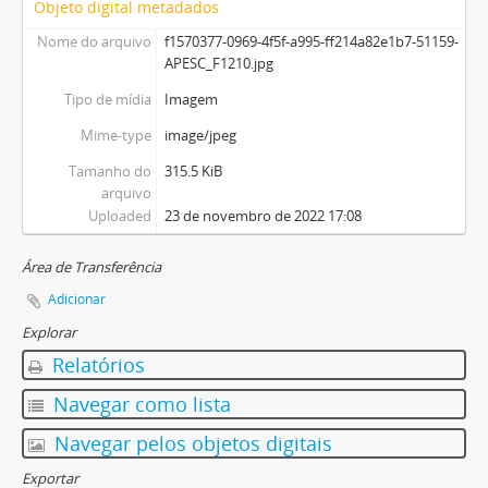
Objeto digital metadados
Nome do arquivo
f1570377-0969-4f5f-a995-ff214a82e1b7-51159-
APESC_F1210.jpg
Tipo de mídia
Imagem
Mime-type
image/jpeg
Tamanho do
315.5 KiB
arquivo
Uploaded
23 de novembro de 2022 17:08
Área de Transferência
Adicionar
Explorar
Relatórios
Navegar como lista
Navegar pelos objetos digitais
Exportar