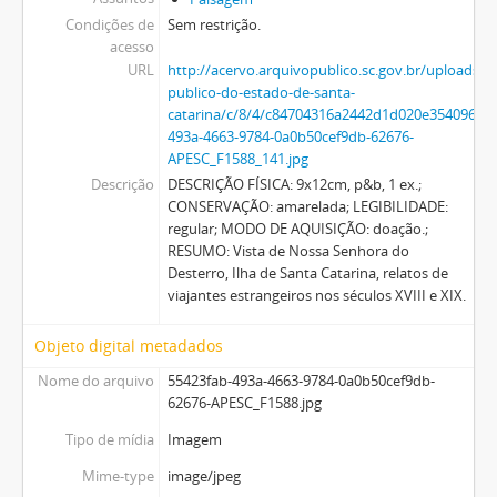
Condições de
Sem restrição.
acesso
URL
http://acervo.arquivopublico.sc.gov.br/uploads/r
publico-do-estado-de-santa-
catarina/c/8/4/c84704316a2442d1d020e354096ff
493a-4663-9784-0a0b50cef9db-62676-
APESC_F1588_141.jpg
Descrição
DESCRIÇÃO FÍSICA: 9x12cm, p&b, 1 ex.;
CONSERVAÇÃO: amarelada; LEGIBILIDADE:
regular; MODO DE AQUISIÇÃO: doação.;
RESUMO: Vista de Nossa Senhora do
Desterro, Ilha de Santa Catarina, relatos de
viajantes estrangeiros nos séculos XVIII e XIX.
Objeto digital metadados
Nome do arquivo
55423fab-493a-4663-9784-0a0b50cef9db-
62676-APESC_F1588.jpg
Tipo de mídia
Imagem
Mime-type
image/jpeg