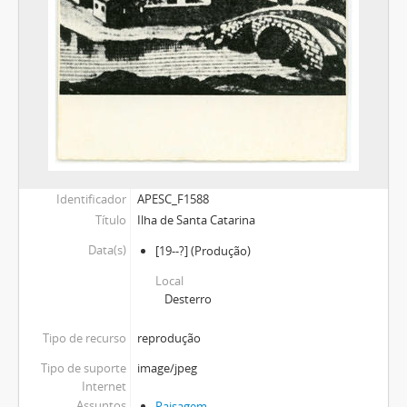
Identificador
APESC_F1588
Título
Ilha de Santa Catarina
Data(s)
[19--?]
(Produção)
Local
Desterro
Tipo de recurso
reprodução
Tipo de suporte
image/jpeg
Internet
Assuntos
Paisagem