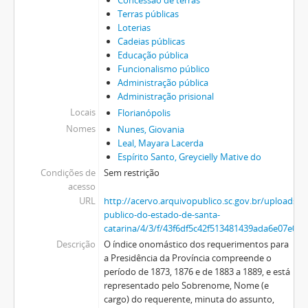
Concessão de terras
Terras públicas
Loterias
Cadeias públicas
Educação pública
Funcionalismo público
Administração pública
Administração prisional
Locais
Florianópolis
Nomes
Nunes, Giovania
Leal, Mayara Lacerda
Espírito Santo, Greycielly Mative do
Condições de
Sem restrição
acesso
URL
http://acervo.arquivopublico.sc.gov.br/uploads/r
publico-do-estado-de-santa-
catarina/4/3/f/43f6df5c42f513481439ada6e07e0
Descrição
O índice onomástico dos requerimentos para
a Presidência da Província compreende o
período de 1873, 1876 e de 1883 a 1889, e está
representado pelo Sobrenome, Nome (e
cargo) do requerente, minuta do assunto,