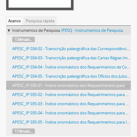
Acervo
Pesquisa rápida
Instrumentos de Pesquisa
IPESQ - Instrumentos de Pesquisa
134mais...
APESC_IP 034-02 - Transcrição paleográfica das Correspondências dos Arciprestes e Vigários para Governo da Capitania e Presidência da Província (1785/1830)
APESC_IP 034-03 - Transcrição paleográfica das Cartas Régias Imperiais (1703/1831)
APESC_IP 034-04 - Índice onomástico dos Requerimentos de Concessões de Terras da Diretoria de Terras e Colonização (1913/1923), v. 10
APESC_IP 034-05 - Transcrição paleográfica dos Ofícios dos Juízos Ordinários para Governo da Capitania e Presidência de Província (1787/1825)
APESC_IP 035-01 - Índice onomástico dos Requerimentos para Presidência da Província (1873/1889), v. 1
APESC_IP 035-02 - Índice onomástico dos Requerimentos para Governo do Estado (1889/1896), v. 1
APESC_IP 035-03 - Índice onomástico dos Requerimentos para Governo do Estado (1897/1910), v. 2
APESC_IP 035-04 - Índice onomástico dos Requerimentos para Governo do Estado (1911/1971), v. 3
APESC_IP 035-05 - Índice onomástico dos Requerimentos para Intervenção Federal (1931/1946)
114mais...