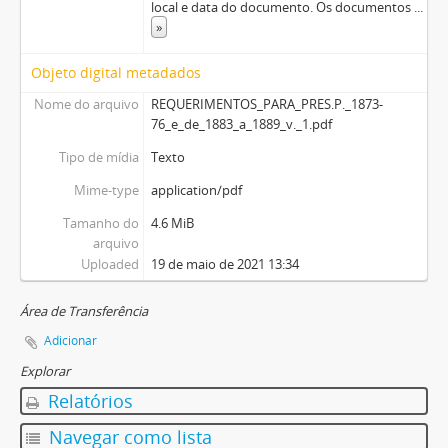
local e data do documento. Os documentos
...
»
Objeto digital metadados
Nome do arquivo
REQUERIMENTOS_PARA_PRES.P._1873-
76_e_de_1883_a_1889_v._1.pdf
Tipo de mídia
Texto
Mime-type
application/pdf
Tamanho do
4.6 MiB
arquivo
Uploaded
19 de maio de 2021 13:34
Área de Transferência
Adicionar
Explorar
Relatórios
Navegar como lista