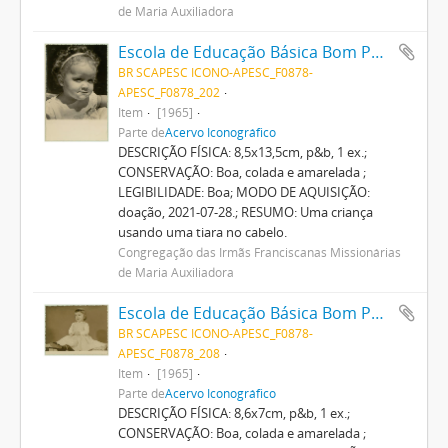
de Maria Auxiliadora
Escola de Educação Básica Bom Pastor
BR SCAPESC ICONO-APESC_F0878-
APESC_F0878_202
Item
[1965]
Parte de
Acervo Iconográfico
DESCRIÇÃO FÍSICA: 8,5x13,5cm, p&b, 1 ex.;
CONSERVAÇÃO: Boa, colada e amarelada ;
LEGIBILIDADE: Boa; MODO DE AQUISIÇÃO:
doação, 2021-07-28.; RESUMO: Uma criança
usando uma tiara no cabelo.
Congregação das Irmãs Franciscanas Missionárias
de Maria Auxiliadora
Escola de Educação Básica Bom Pastor
BR SCAPESC ICONO-APESC_F0878-
APESC_F0878_208
Item
[1965]
Parte de
Acervo Iconográfico
DESCRIÇÃO FÍSICA: 8,6x7cm, p&b, 1 ex.;
CONSERVAÇÃO: Boa, colada e amarelada ;