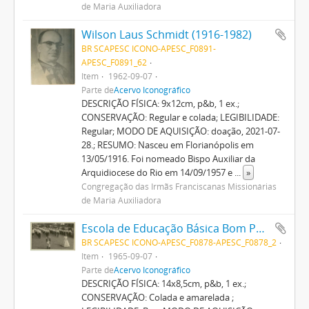
de Maria Auxiliadora
Wilson Laus Schmidt (1916-1982)
BR SCAPESC ICONO-APESC_F0891-
APESC_F0891_62
Item
1962-09-07
Parte de
Acervo Iconográfico
DESCRIÇÃO FÍSICA: 9x12cm, p&b, 1 ex.;
CONSERVAÇÃO: Regular e colada; LEGIBILIDADE:
Regular; MODO DE AQUISIÇÃO: doação, 2021-07-
28.; RESUMO: Nasceu em Florianópolis em
13/05/1916. Foi nomeado Bispo Auxiliar da
Arquidiocese do Rio em 14/09/1957 e
...
»
Congregação das Irmãs Franciscanas Missionárias
de Maria Auxiliadora
Escola de Educação Básica Bom Pastor
BR SCAPESC ICONO-APESC_F0878-APESC_F0878_2
Item
1965-09-07
Parte de
Acervo Iconográfico
DESCRIÇÃO FÍSICA: 14x8,5cm, p&b, 1 ex.;
CONSERVAÇÃO: Colada e amarelada ;