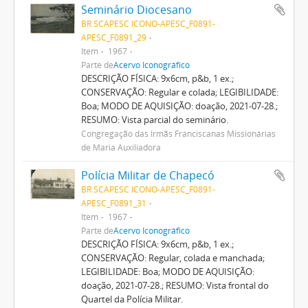
Seminário Diocesano
BR SCAPESC ICONO-APESC_F0891-
APESC_F0891_29
Item
1967
Parte de
Acervo Iconográfico
DESCRIÇÃO FÍSICA: 9x6cm, p&b, 1 ex.;
CONSERVAÇÃO: Regular e colada; LEGIBILIDADE:
Boa; MODO DE AQUISIÇÃO: doação, 2021-07-28.;
RESUMO: Vista parcial do seminário.
Congregação das Irmãs Franciscanas Missionárias
de Maria Auxiliadora
Polícia Militar de Chapecó
BR SCAPESC ICONO-APESC_F0891-
APESC_F0891_31
Item
1967
Parte de
Acervo Iconográfico
DESCRIÇÃO FÍSICA: 9x6cm, p&b, 1 ex.;
CONSERVAÇÃO: Regular, colada e manchada;
LEGIBILIDADE: Boa; MODO DE AQUISIÇÃO:
doação, 2021-07-28.; RESUMO: Vista frontal do
Quartel da Polícia Militar.