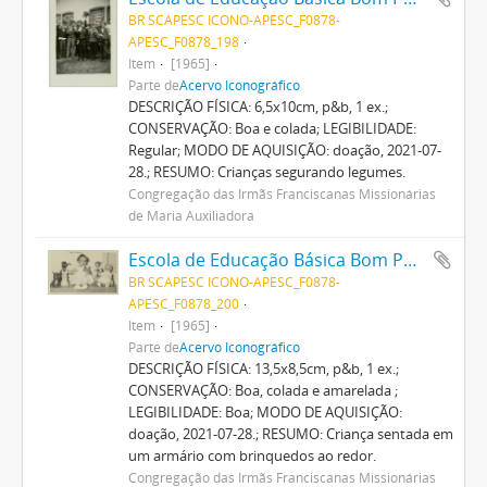
BR SCAPESC ICONO-APESC_F0878-
APESC_F0878_198
Item
[1965]
Parte de
Acervo Iconográfico
DESCRIÇÃO FÍSICA: 6,5x10cm, p&b, 1 ex.;
CONSERVAÇÃO: Boa e colada; LEGIBILIDADE:
Regular; MODO DE AQUISIÇÃO: doação, 2021-07-
28.; RESUMO: Crianças segurando legumes.
Congregação das Irmãs Franciscanas Missionárias
de Maria Auxiliadora
Escola de Educação Básica Bom Pastor
BR SCAPESC ICONO-APESC_F0878-
APESC_F0878_200
Item
[1965]
Parte de
Acervo Iconográfico
DESCRIÇÃO FÍSICA: 13,5x8,5cm, p&b, 1 ex.;
CONSERVAÇÃO: Boa, colada e amarelada ;
LEGIBILIDADE: Boa; MODO DE AQUISIÇÃO:
doação, 2021-07-28.; RESUMO: Criança sentada em
um armário com brinquedos ao redor.
Congregação das Irmãs Franciscanas Missionárias