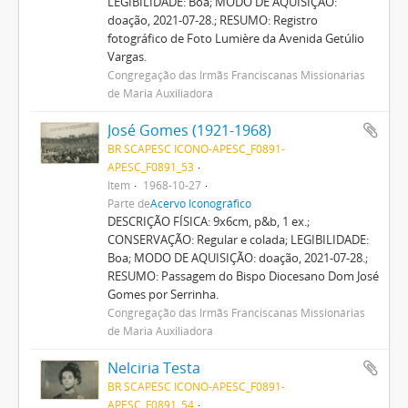
LEGIBILIDADE: Boa; MODO DE AQUISIÇÃO:
doação, 2021-07-28.; RESUMO: Registro
fotográfico de Foto Lumière da Avenida Getúlio
Vargas.
Congregação das Irmãs Franciscanas Missionárias
de Maria Auxiliadora
José Gomes (1921-1968)
BR SCAPESC ICONO-APESC_F0891-
APESC_F0891_53
Item
1968-10-27
Parte de
Acervo Iconográfico
DESCRIÇÃO FÍSICA: 9x6cm, p&b, 1 ex.;
CONSERVAÇÃO: Regular e colada; LEGIBILIDADE:
Boa; MODO DE AQUISIÇÃO: doação, 2021-07-28.;
RESUMO: Passagem do Bispo Diocesano Dom José
Gomes por Serrinha.
Congregação das Irmãs Franciscanas Missionárias
de Maria Auxiliadora
Nelciria Testa
BR SCAPESC ICONO-APESC_F0891-
APESC_F0891_54