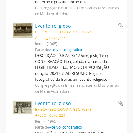
de terno e gravata borboleta.
Congregação das Irmãs Franciscanas Missionárias
de Maria Auxiliadora
Evento religioso
BR SCAPESC ICONO-APESC_F0878-
APESC_F0878_227
Item
[1965]
Parte de
Acervo Iconográfico
DESCRIÇÃO FÍSICA: 23x17,5cm, p&b, 1 ex.;
CONSERVAÇÃO: Boa, colada e amarelada ;
LEGIBILIDADE: Boa; MODO DE AQUISIÇÃO:
doação, 2021-07-28.; RESUMO: Registro
fotográfico de freiras em evento religioso.
Congregação das Irmãs Franciscanas Missionárias
de Maria Auxiliadora
Evento religioso
BR SCAPESC ICONO-APESC_F0878-
APESC_F0878_229
Item
[1965]
Parte de
Acervo Iconográfico
DESCRIÇÃO FÍSICA: 11,5x8cm, p&b, 1 ex.;