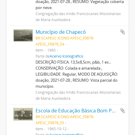
doação, 2021-07-28.; RESUMO: Vegetação coberta
por neve.
Congregação das Irmãs Franciscanas Missionárias
de Maria Auxiliadora
Município de Chapecó
BR SCAPESC ICONO-APESC_F0878-
APESC_F0878_54
Item
1965
Parte de
Acervo Iconográfico
DESCRIÇÃO FÍSICA: 13,5x8,5cm, p&b, 1 ex.;
CONSERVAÇÃO: Colada e amarelada ;
LEGIBILIDADE: Regular; MODO DE AQUISIÇÃO:
doação, 2021-07-28.; RESUMO: Vista parcial do
município.
Congregação das Irmãs Franciscanas Missionárias
de Maria Auxiliadora
Escola de Educação Básica Bom Pastor
BR SCAPESC ICONO-APESC_F0878-
APESC_F0878_55
Item
1965-10-12
Parte de
Acervo Iconográfico