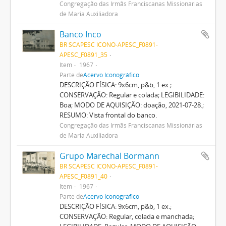
Congregação das Irmãs Franciscanas Missionárias
de Maria Auxiliadora
Banco Inco
BR SCAPESC ICONO-APESC_F0891-
APESC_F0891_35
Item
1967
Parte de
Acervo Iconográfico
DESCRIÇÃO FÍSICA: 9x6cm, p&b, 1 ex.;
CONSERVAÇÃO: Regular e colada; LEGIBILIDADE:
Boa; MODO DE AQUISIÇÃO: doação, 2021-07-28.;
RESUMO: Vista frontal do banco.
Congregação das Irmãs Franciscanas Missionárias
de Maria Auxiliadora
Grupo Marechal Bormann
BR SCAPESC ICONO-APESC_F0891-
APESC_F0891_40
Item
1967
Parte de
Acervo Iconográfico
DESCRIÇÃO FÍSICA: 9x6cm, p&b, 1 ex.;
CONSERVAÇÃO: Regular, colada e manchada;