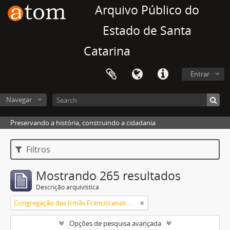
Arquivo Público do
Estado de Santa
Catarina
Entrar
Navegar
Preservando a história, construindo a cidadania
Filtros
Mostrando 265 resultados
Descrição arquivística
Congregação das Irmãs Franciscanas Missionárias de Maria Auxiliadora
Opções de pesquisa avançada