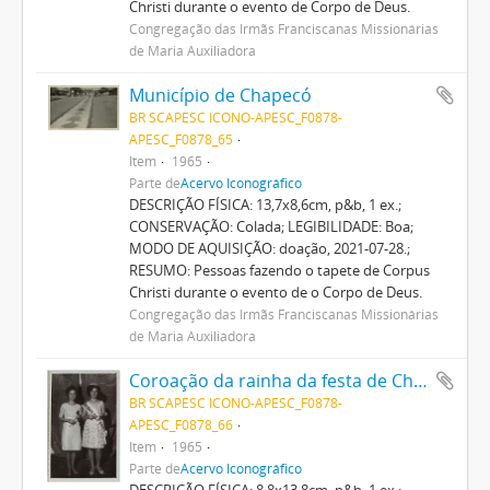
Christi durante o evento de Corpo de Deus.
Congregação das Irmãs Franciscanas Missionárias
de Maria Auxiliadora
Município de Chapecó
BR SCAPESC ICONO-APESC_F0878-
APESC_F0878_65
Item
1965
Parte de
Acervo Iconográfico
DESCRIÇÃO FÍSICA: 13,7x8,6cm, p&b, 1 ex.;
CONSERVAÇÃO: Colada; LEGIBILIDADE: Boa;
MODO DE AQUISIÇÃO: doação, 2021-07-28.;
RESUMO: Pessoas fazendo o tapete de Corpus
Christi durante o evento de o Corpo de Deus.
Congregação das Irmãs Franciscanas Missionárias
de Maria Auxiliadora
Coroação da rainha da festa de Chapecó
BR SCAPESC ICONO-APESC_F0878-
APESC_F0878_66
Item
1965
Parte de
Acervo Iconográfico
DESCRIÇÃO FÍSICA: 8,8x13,8cm, p&b, 1 ex.;