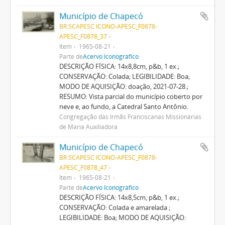
Município de Chapecó
BR SCAPESC ICONO-APESC_F0878-
APESC_F0878_37
Item
1965-08-21
Parte de
Acervo Iconográfico
DESCRIÇÃO FÍSICA: 14x8,8cm, p&b, 1 ex.;
CONSERVAÇÃO: Colada; LEGIBILIDADE: Boa;
MODO DE AQUISIÇÃO: doação, 2021-07-28.;
RESUMO: Vista parcial do município coberto por
neve e, ao fundo, a Catedral Santo Antônio.
Congregação das Irmãs Franciscanas Missionárias
de Maria Auxiliadora
Município de Chapecó
BR SCAPESC ICONO-APESC_F0878-
APESC_F0878_47
Item
1965-08-21
Parte de
Acervo Iconográfico
DESCRIÇÃO FÍSICA: 14x8,5cm, p&b, 1 ex.;
CONSERVAÇÃO: Colada e amarelada ;
LEGIBILIDADE: Boa; MODO DE AQUISIÇÃO: