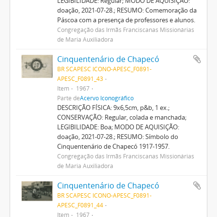
LEGIBILIDADE: Regular; MODO DE AQUISIÇÃO:
doação, 2021-07-28.; RESUMO: Comemoração da
Páscoa com a presença de professores e alunos.
Congregação das Irmãs Franciscanas Missionárias
de Maria Auxiliadora
Cinquentenário de Chapecó
BR SCAPESC ICONO-APESC_F0891-
APESC_F0891_43
Item
1967
Parte de
Acervo Iconográfico
DESCRIÇÃO FÍSICA: 9x6,5cm, p&b, 1 ex.;
CONSERVAÇÃO: Regular, colada e manchada;
LEGIBILIDADE: Boa; MODO DE AQUISIÇÃO:
doação, 2021-07-28.; RESUMO: Símbolo do
Cinquentenário de Chapecó 1917-1957.
Congregação das Irmãs Franciscanas Missionárias
de Maria Auxiliadora
Cinquentenário de Chapecó
BR SCAPESC ICONO-APESC_F0891-
APESC_F0891_44
Item
1967