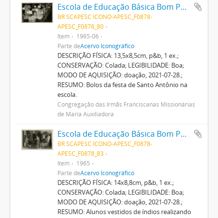
Escola de Educação Básica Bom Pastor
BR SCAPESC ICONO-APESC_F0878-
APESC_F0878_80
Item
1965-06
Parte de
Acervo Iconográfico
DESCRIÇÃO FÍSICA: 13,5x8,5cm, p&b, 1 ex.;
CONSERVAÇÃO: Colada; LEGIBILIDADE: Boa;
MODO DE AQUISIÇÃO: doação, 2021-07-28.;
RESUMO: Bolos da festa de Santo Antônio na
escola.
Congregação das Irmãs Franciscanas Missionárias
de Maria Auxiliadora
Escola de Educação Básica Bom Pastor
BR SCAPESC ICONO-APESC_F0878-
APESC_F0878_83
Item
1965
Parte de
Acervo Iconográfico
DESCRIÇÃO FÍSICA: 14x8,8cm, p&b, 1 ex.;
CONSERVAÇÃO: Colada; LEGIBILIDADE: Boa;
MODO DE AQUISIÇÃO: doação, 2021-07-28.;
RESUMO: Alunos vestidos de índios realizando