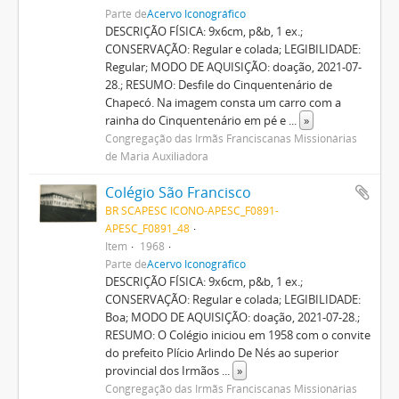
Parte de
Acervo Iconográfico
DESCRIÇÃO FÍSICA: 9x6cm, p&b, 1 ex.;
CONSERVAÇÃO: Regular e colada; LEGIBILIDADE:
Regular; MODO DE AQUISIÇÃO: doação, 2021-07-
28.; RESUMO: Desfile do Cinquentenário de
Chapecó. Na imagem consta um carro com a
rainha do Cinquentenário em pé e
...
»
Congregação das Irmãs Franciscanas Missionárias
de Maria Auxiliadora
Colégio São Francisco
BR SCAPESC ICONO-APESC_F0891-
APESC_F0891_48
Item
1968
Parte de
Acervo Iconográfico
DESCRIÇÃO FÍSICA: 9x6cm, p&b, 1 ex.;
CONSERVAÇÃO: Regular e colada; LEGIBILIDADE:
Boa; MODO DE AQUISIÇÃO: doação, 2021-07-28.;
RESUMO: O Colégio iniciou em 1958 com o convite
do prefeito Plício Arlindo De Nés ao superior
provincial dos Irmãos
...
»
Congregação das Irmãs Franciscanas Missionárias