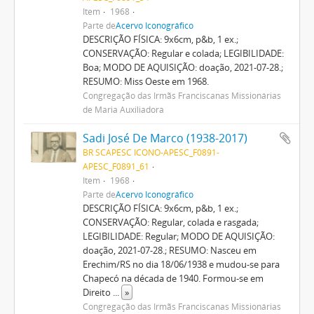
Item
1968
Parte de
Acervo Iconográfico
DESCRIÇÃO FÍSICA: 9x6cm, p&b, 1 ex.;
CONSERVAÇÃO: Regular e colada; LEGIBILIDADE:
Boa; MODO DE AQUISIÇÃO: doação, 2021-07-28.;
RESUMO: Miss Oeste em 1968.
Congregação das Irmãs Franciscanas Missionárias
de Maria Auxiliadora
Sadi José De Marco (1938-2017)
BR SCAPESC ICONO-APESC_F0891-
APESC_F0891_61
Item
1968
Parte de
Acervo Iconográfico
DESCRIÇÃO FÍSICA: 9x6cm, p&b, 1 ex.;
CONSERVAÇÃO: Regular, colada e rasgada;
LEGIBILIDADE: Regular; MODO DE AQUISIÇÃO:
doação, 2021-07-28.; RESUMO: Nasceu em
Erechim/RS no dia 18/06/1938 e mudou-se para
Chapecó na década de 1940. Formou-se em
Direito
...
»
Congregação das Irmãs Franciscanas Missionárias