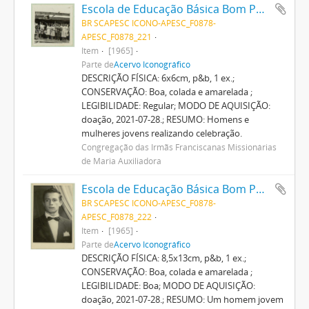
Escola de Educação Básica Bom Pastor
BR SCAPESC ICONO-APESC_F0878-
APESC_F0878_221
Item
[1965]
Parte de
Acervo Iconográfico
DESCRIÇÃO FÍSICA: 6x6cm, p&b, 1 ex.;
CONSERVAÇÃO: Boa, colada e amarelada ;
LEGIBILIDADE: Regular; MODO DE AQUISIÇÃO:
doação, 2021-07-28.; RESUMO: Homens e
mulheres jovens realizando celebração.
Congregação das Irmãs Franciscanas Missionárias
de Maria Auxiliadora
Escola de Educação Básica Bom Pastor
BR SCAPESC ICONO-APESC_F0878-
APESC_F0878_222
Item
[1965]
Parte de
Acervo Iconográfico
DESCRIÇÃO FÍSICA: 8,5x13cm, p&b, 1 ex.;
CONSERVAÇÃO: Boa, colada e amarelada ;
LEGIBILIDADE: Boa; MODO DE AQUISIÇÃO:
doação, 2021-07-28.; RESUMO: Um homem jovem