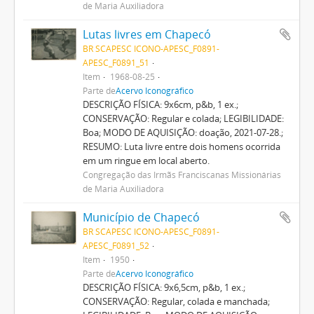
de Maria Auxiliadora
Lutas livres em Chapecó
BR SCAPESC ICONO-APESC_F0891-
APESC_F0891_51
Item
1968-08-25
Parte de
Acervo Iconográfico
DESCRIÇÃO FÍSICA: 9x6cm, p&b, 1 ex.;
CONSERVAÇÃO: Regular e colada; LEGIBILIDADE:
Boa; MODO DE AQUISIÇÃO: doação, 2021-07-28.;
RESUMO: Luta livre entre dois homens ocorrida
em um ringue em local aberto.
Congregação das Irmãs Franciscanas Missionárias
de Maria Auxiliadora
Município de Chapecó
BR SCAPESC ICONO-APESC_F0891-
APESC_F0891_52
Item
1950
Parte de
Acervo Iconográfico
DESCRIÇÃO FÍSICA: 9x6,5cm, p&b, 1 ex.;
CONSERVAÇÃO: Regular, colada e manchada;