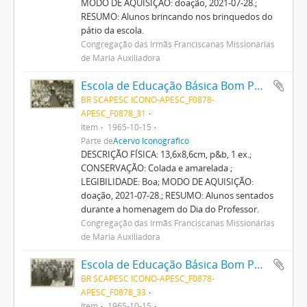
MODO DE AQUISIÇÃO: doação, 2021-07-28.;
RESUMO: Alunos brincando nos brinquedos do
pátio da escola.
Congregação das Irmãs Franciscanas Missionárias
de Maria Auxiliadora
Escola de Educação Básica Bom Pastor
BR SCAPESC ICONO-APESC_F0878-
APESC_F0878_31
Item
1965-10-15
Parte de
Acervo Iconográfico
DESCRIÇÃO FÍSICA: 13,6x8,6cm, p&b, 1 ex.;
CONSERVAÇÃO: Colada e amarelada ;
LEGIBILIDADE: Boa; MODO DE AQUISIÇÃO:
doação, 2021-07-28.; RESUMO: Alunos sentados
durante a homenagem do Dia do Professor.
Congregação das Irmãs Franciscanas Missionárias
de Maria Auxiliadora
Escola de Educação Básica Bom Pastor
BR SCAPESC ICONO-APESC_F0878-
APESC_F0878_33
Item
1965-10-15