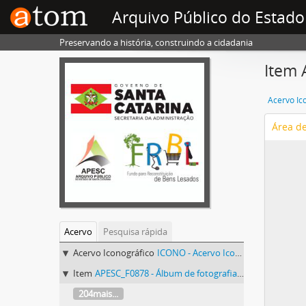
Arquivo Público do Estado
Preservando a história, construindo a cidadania
Item 
Acervo Ic
Área d
Acervo
Pesquisa rápida
Acervo Iconográfico
ICONO - Acervo Iconográfico
Item
APESC_F0878 - Álbum de fotografias da Escola de Educação Básica Bom Pastor
204mais...