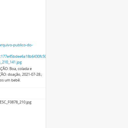
arquivo-publico-do-
ac177e45bdee6a18b6430fc50769fe8053/30b2a811-
_210_141.jpg
ÇÃO: Boa, colada e
ÃO: doação, 2021-07-28.;
os um bebê.
ESC_F0878_210.jpg