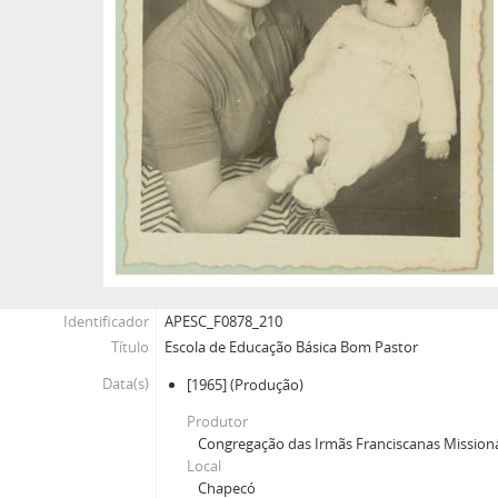
Identificador
APESC_F0878_210
Título
Escola de Educação Básica Bom Pastor
Data(s)
[1965]
(Produção)
Produtor
Congregação das Irmãs Franciscanas Missioná
Local
Chapecó