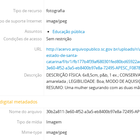
Tipo de recurso
fotografia
po de suporte Internet
image/jpeg
Assuntos
Educação pública
Condições de acesso
Sem restrição
URL
http://acervo.arquivopublico.sc.gov.br/uploads/r/
estado-de-santa-
catarina/f/b/1/fb177b4f39af680301fed80bd65922
3e60-4f52-a3a5-eb8400b97e8a-72495-APESC_F0878
Descrição
DESCRIÇÃO FÍSICA: 6x8,5cm, p&b, 1 ex.; CONSERVA
amarelada ; LEGIBILIDADE: Boa; MODO DE AQUISIÇ
RESUMO: Uma mulher segurando com as duas mã
digital metadados
Nome do arquivo
30b2a811-3e60-4f52-a3a5-eb8400b97e8a-72495-AP
Tipo de mídia
Imagem
Mime-type
image/jpeg