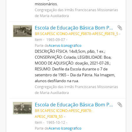
missionários.
Congregação das Irmãs Franciscanas Missionárias
de Maria Auxiliadora
Escola de Educação Básica Bom Pastor
BR SCAPESC ICONO-APESC_F0878-APESC_F0878_5
Item
1965-09-07
Parte de
Acervo Iconográfico
DESCRIÇÃO FÍSICA: 14x8,5cm, p&b, 1 ex.;
CONSERVAÇÃO: Colada; LEGIBILIDADE: Boa;
MODO DE AQUISIÇÃO: doação, 2021-07-28.;
RESUMO: Desfile da Escola durante o 7 de
setembro de 1965 – Dia da Pátria. Na Imagem,
alunos desfilando na rua.
Congregação das Irmãs Franciscanas Missionárias
de Maria Auxiliadora
Escola de Educação Básica Bom Pastor
BR SCAPESC ICONO-APESC_F0878-
APESC_F0878_55
Item
1965-10-12
Parte de
Acervo Iconográfico