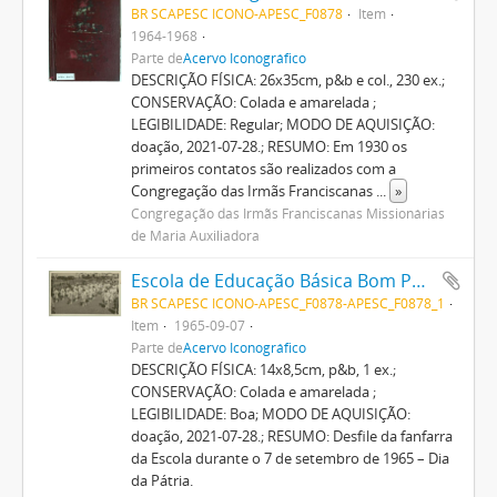
BR SCAPESC ICONO-APESC_F0878
Item
1964-1968
Parte de
Acervo Iconográfico
DESCRIÇÃO FÍSICA: 26x35cm, p&b e col., 230 ex.;
CONSERVAÇÃO: Colada e amarelada ;
LEGIBILIDADE: Regular; MODO DE AQUISIÇÃO:
doação, 2021-07-28.; RESUMO: Em 1930 os
primeiros contatos são realizados com a
Congregação das Irmãs Franciscanas
...
»
Congregação das Irmãs Franciscanas Missionárias
de Maria Auxiliadora
Escola de Educação Básica Bom Pastor
BR SCAPESC ICONO-APESC_F0878-APESC_F0878_1
Item
1965-09-07
Parte de
Acervo Iconográfico
DESCRIÇÃO FÍSICA: 14x8,5cm, p&b, 1 ex.;
CONSERVAÇÃO: Colada e amarelada ;
LEGIBILIDADE: Boa; MODO DE AQUISIÇÃO:
doação, 2021-07-28.; RESUMO: Desfile da fanfarra
da Escola durante o 7 de setembro de 1965 – Dia
da Pátria.