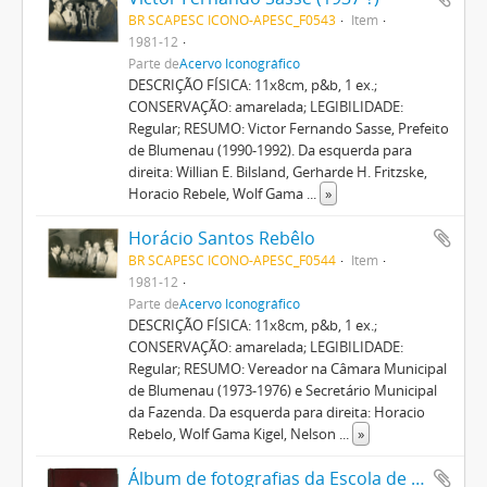
BR SCAPESC ICONO-APESC_F0543
Item
1981-12
Parte de
Acervo Iconográfico
DESCRIÇÃO FÍSICA: 11x8cm, p&b, 1 ex.;
CONSERVAÇÃO: amarelada; LEGIBILIDADE:
Regular; RESUMO: Victor Fernando Sasse, Prefeito
de Blumenau (1990-1992). Da esquerda para
direita: Willian E. Bilsland, Gerharde H. Fritzske,
Horacio Rebele, Wolf Gama
...
»
Horácio Santos Rebêlo
BR SCAPESC ICONO-APESC_F0544
Item
1981-12
Parte de
Acervo Iconográfico
DESCRIÇÃO FÍSICA: 11x8cm, p&b, 1 ex.;
CONSERVAÇÃO: amarelada; LEGIBILIDADE:
Regular; RESUMO: Vereador na Câmara Municipal
de Blumenau (1973-1976) e Secretário Municipal
da Fazenda. Da esquerda para direita: Horacio
Rebelo, Wolf Gama Kigel, Nelson
...
»
Álbum de fotografias da Escola de Educação Básica Bom Pastor