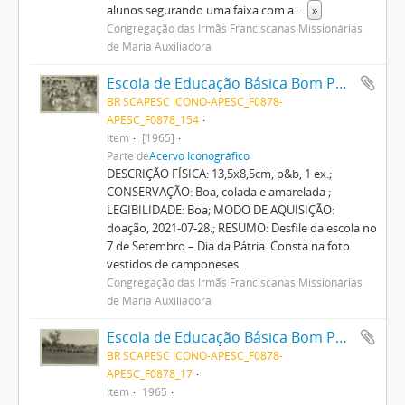
alunos segurando uma faixa com a
...
»
Congregação das Irmãs Franciscanas Missionárias
de Maria Auxiliadora
Escola de Educação Básica Bom Pastor
BR SCAPESC ICONO-APESC_F0878-
APESC_F0878_154
Item
[1965]
Parte de
Acervo Iconográfico
DESCRIÇÃO FÍSICA: 13,5x8,5cm, p&b, 1 ex.;
CONSERVAÇÃO: Boa, colada e amarelada ;
LEGIBILIDADE: Boa; MODO DE AQUISIÇÃO:
doação, 2021-07-28.; RESUMO: Desfile da escola no
7 de Setembro – Dia da Pátria. Consta na foto
vestidos de camponeses.
Congregação das Irmãs Franciscanas Missionárias
de Maria Auxiliadora
Escola de Educação Básica Bom Pastor
BR SCAPESC ICONO-APESC_F0878-
APESC_F0878_17
Item
1965