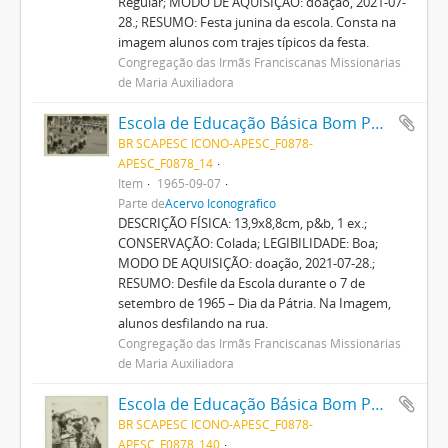
Regular; MODO DE AQUISIÇÃO: doação, 2021-07-
28.; RESUMO: Festa junina da escola. Consta na
imagem alunos com trajes típicos da festa.
Congregação das Irmãs Franciscanas Missionárias
de Maria Auxiliadora
Escola de Educação Básica Bom Pastor
BR SCAPESC ICONO-APESC_F0878-
APESC_F0878_14
Item
1965-09-07
Parte de
Acervo Iconográfico
DESCRIÇÃO FÍSICA: 13,9x8,8cm, p&b, 1 ex.;
CONSERVAÇÃO: Colada; LEGIBILIDADE: Boa;
MODO DE AQUISIÇÃO: doação, 2021-07-28.;
RESUMO: Desfile da Escola durante o 7 de
setembro de 1965 – Dia da Pátria. Na Imagem,
alunos desfilando na rua.
Congregação das Irmãs Franciscanas Missionárias
de Maria Auxiliadora
Escola de Educação Básica Bom Pastor
BR SCAPESC ICONO-APESC_F0878-
APESC_F0878_140