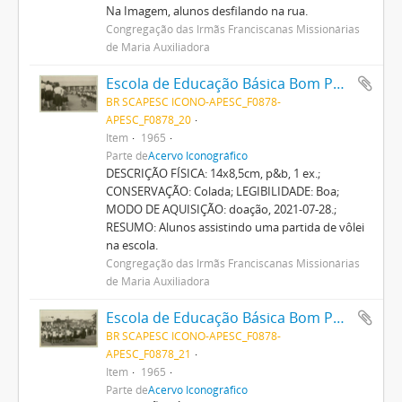
Na Imagem, alunos desfilando na rua.
Congregação das Irmãs Franciscanas Missionárias
de Maria Auxiliadora
Escola de Educação Básica Bom Pastor
BR SCAPESC ICONO-APESC_F0878-
APESC_F0878_20
Item
1965
Parte de
Acervo Iconográfico
DESCRIÇÃO FÍSICA: 14x8,5cm, p&b, 1 ex.;
CONSERVAÇÃO: Colada; LEGIBILIDADE: Boa;
MODO DE AQUISIÇÃO: doação, 2021-07-28.;
RESUMO: Alunos assistindo uma partida de vôlei
na escola.
Congregação das Irmãs Franciscanas Missionárias
de Maria Auxiliadora
Escola de Educação Básica Bom Pastor
BR SCAPESC ICONO-APESC_F0878-
APESC_F0878_21
Item
1965
Parte de
Acervo Iconográfico