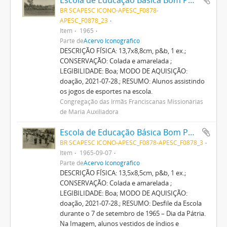
BR SCAPESC ICONO-APESC_F0878-
APESC_F0878_23
Item
1965
Parte de
Acervo Iconográfico
DESCRIÇÃO FÍSICA: 13,7x8,8cm, p&b, 1 ex.;
CONSERVAÇÃO: Colada e amarelada ;
LEGIBILIDADE: Boa; MODO DE AQUISIÇÃO:
doação, 2021-07-28.; RESUMO: Alunos assistindo
os jogos de esportes na escola.
Congregação das Irmãs Franciscanas Missionárias
de Maria Auxiliadora
Escola de Educação Básica Bom Pastor
BR SCAPESC ICONO-APESC_F0878-APESC_F0878_3
Item
1965-09-07
Parte de
Acervo Iconográfico
DESCRIÇÃO FÍSICA: 13,5x8,5cm, p&b, 1 ex.;
CONSERVAÇÃO: Colada e amarelada ;
LEGIBILIDADE: Boa; MODO DE AQUISIÇÃO:
doação, 2021-07-28.; RESUMO: Desfile da Escola
durante o 7 de setembro de 1965 – Dia da Pátria.
Na Imagem, alunos vestidos de índios e