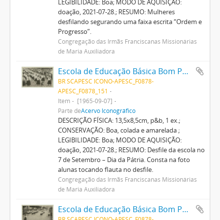
LEGIBILIDADE: Boa; MODO DE AQUISIÇÃO:
doação, 2021-07-28.; RESUMO: Mulheres
desfilando segurando uma faixa escrita “Ordem e
Progresso”.
Congregação das Irmãs Franciscanas Missionárias
de Maria Auxiliadora
Escola de Educação Básica Bom Pastor
BR SCAPESC ICONO-APESC_F0878-
APESC_F0878_151
Item
[1965-09-07]
Parte de
Acervo Iconográfico
DESCRIÇÃO FÍSICA: 13,5x8,5cm, p&b, 1 ex.;
CONSERVAÇÃO: Boa, colada e amarelada ;
LEGIBILIDADE: Boa; MODO DE AQUISIÇÃO:
doação, 2021-07-28.; RESUMO: Desfile da escola no
7 de Setembro – Dia da Pátria. Consta na foto
alunas tocando flauta no desfile.
Congregação das Irmãs Franciscanas Missionárias
de Maria Auxiliadora
Escola de Educação Básica Bom Pastor
BR SCAPESC ICONO-APESC_F0878-