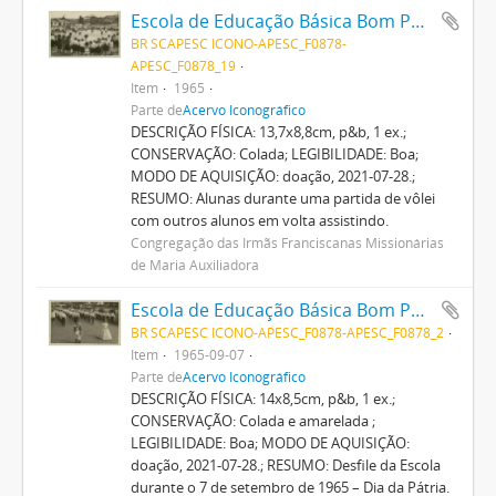
Escola de Educação Básica Bom Pastor
BR SCAPESC ICONO-APESC_F0878-
APESC_F0878_19
Item
1965
Parte de
Acervo Iconográfico
DESCRIÇÃO FÍSICA: 13,7x8,8cm, p&b, 1 ex.;
CONSERVAÇÃO: Colada; LEGIBILIDADE: Boa;
MODO DE AQUISIÇÃO: doação, 2021-07-28.;
RESUMO: Alunas durante uma partida de vôlei
com outros alunos em volta assistindo.
Congregação das Irmãs Franciscanas Missionárias
de Maria Auxiliadora
Escola de Educação Básica Bom Pastor
BR SCAPESC ICONO-APESC_F0878-APESC_F0878_2
Item
1965-09-07
Parte de
Acervo Iconográfico
DESCRIÇÃO FÍSICA: 14x8,5cm, p&b, 1 ex.;
CONSERVAÇÃO: Colada e amarelada ;
LEGIBILIDADE: Boa; MODO DE AQUISIÇÃO:
doação, 2021-07-28.; RESUMO: Desfile da Escola
durante o 7 de setembro de 1965 – Dia da Pátria.