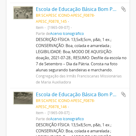
Escola de Educação Básica Bom Pastor
BR SCAPESC ICONO-APESC_F0878-
APESC_F0878_145
Item
[1965-09-07]
Parte de
Acervo Iconográfico
DESCRIÇÃO FÍSICA: 13,5x8,5cm, p&b, 1 ex.;
CONSERVAÇÃO: Boa, colada e amarelada ;
LEGIBILIDADE: Boa; MODO DE AQUISIÇÃO:
doação, 2021-07-28.; RESUMO: Desfile da escola no
7 de Setembro – Dia da Pátria. Consta na foto
alunas segurando bandeiras e marchando.
Congregação das Irmãs Franciscanas Missionárias
de Maria Auxiliadora
Escola de Educação Básica Bom Pastor
BR SCAPESC ICONO-APESC_F0878-
APESC_F0878_146
Item
[1965-09-07]
Parte de
Acervo Iconográfico
DESCRIÇÃO FÍSICA: 13,5x8,5cm, p&b, 1 ex.;
CONSERVAÇÃO: Boa, colada e amarelada ;