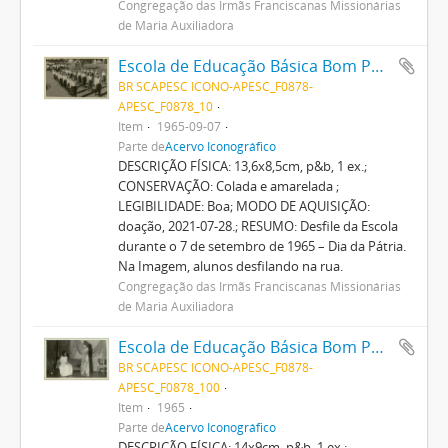
Congregação das Irmãs Franciscanas Missionárias
de Maria Auxiliadora
Escola de Educação Básica Bom Pastor
BR SCAPESC ICONO-APESC_F0878-
APESC_F0878_10
Item
1965-09-07
Parte de
Acervo Iconográfico
DESCRIÇÃO FÍSICA: 13,6x8,5cm, p&b, 1 ex.;
CONSERVAÇÃO: Colada e amarelada ;
LEGIBILIDADE: Boa; MODO DE AQUISIÇÃO:
doação, 2021-07-28.; RESUMO: Desfile da Escola
durante o 7 de setembro de 1965 – Dia da Pátria.
Na Imagem, alunos desfilando na rua.
Congregação das Irmãs Franciscanas Missionárias
de Maria Auxiliadora
Escola de Educação Básica Bom Pastor
BR SCAPESC ICONO-APESC_F0878-
APESC_F0878_100
Item
1965
Parte de
Acervo Iconográfico
DESCRIÇÃO FÍSICA: 14x9cm, p&b, 1 ex.;