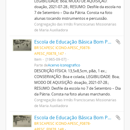
LEGIBILIDADE: Boa; MODO DE AQUISIÇÃO:
doação, 2021-07-28.; RESUMO: Desfile da escola no
7 de Setembro – Dia da Pátria. Consta na foto
alunas tocando instrumentos e percussão.
Congregação das Irmãs Franciscanas Missionárias
de Maria Auxiliadora
Escola de Educação Básica Bom Pastor
BR SCAPESC ICONO-APESC_F0878-
APESC_F0878_147
Item
[1965-09-07]
Parte de
Acervo Iconográfico
DESCRIÇÃO FÍSICA: 13,5x8,5cm, p&b, 1 ex.;
CONSERVAÇÃO: Boa e colada; LEGIBILIDADE: Boa;
MODO DE AQUISIÇÃO: doação, 2021-07-28.;
RESUMO: Desfile da escola no 7 de Setembro – Dia
da Pátria. Consta na foto alunas marchando.
Congregação das Irmãs Franciscanas Missionárias
de Maria Auxiliadora
Escola de Educação Básica Bom Pastor
BR SCAPESC ICONO-APESC_F0878-
APESC_F0878_148