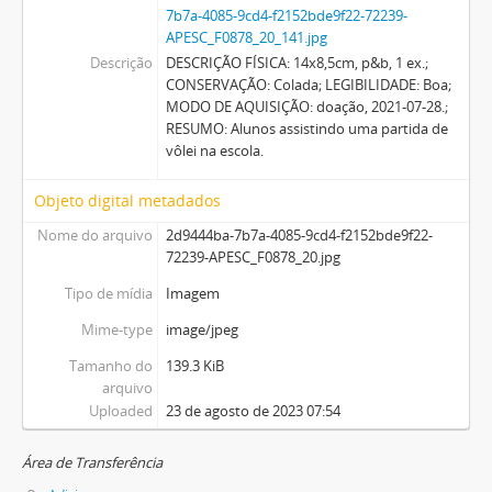
7b7a-4085-9cd4-f2152bde9f22-72239-
APESC_F0878_20_141.jpg
Descrição
DESCRIÇÃO FÍSICA: 14x8,5cm, p&b, 1 ex.;
CONSERVAÇÃO: Colada; LEGIBILIDADE: Boa;
MODO DE AQUISIÇÃO: doação, 2021-07-28.;
RESUMO: Alunos assistindo uma partida de
vôlei na escola.
Objeto digital metadados
Nome do arquivo
2d9444ba-7b7a-4085-9cd4-f2152bde9f22-
72239-APESC_F0878_20.jpg
Tipo de mídia
Imagem
Mime-type
image/jpeg
Tamanho do
139.3 KiB
arquivo
Uploaded
23 de agosto de 2023 07:54
Área de Transferência