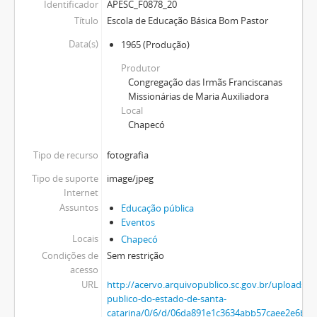
Identificador
APESC_F0878_20
Título
Escola de Educação Básica Bom Pastor
Data(s)
1965
(Produção)
Produtor
Congregação das Irmãs Franciscanas
Missionárias de Maria Auxiliadora
Local
Chapecó
Tipo de recurso
fotografia
Tipo de suporte
image/jpeg
Internet
Assuntos
Educação pública
Eventos
Locais
Chapecó
Condições de
Sem restrição
acesso
URL
http://acervo.arquivopublico.sc.gov.br/uploads/r
publico-do-estado-de-santa-
catarina/0/6/d/06da891e1c3634abb57caee2e6b8