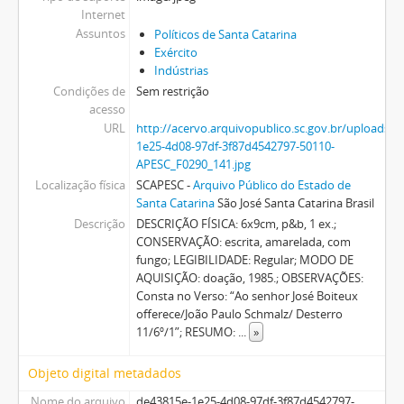
Internet
Assuntos
Políticos de Santa Catarina
Exército
Indústrias
Condições de
Sem restrição
acesso
URL
http://acervo.arquivopublico.sc.gov.br/upload
1e25-4d08-97df-3f87d4542797-50110-
APESC_F0290_141.jpg
Localização física
SCAPESC -
Arquivo Público do Estado de
Santa Catarina
São José Santa Catarina Brasil
Descrição
DESCRIÇÃO FÍSICA: 6x9cm, p&b, 1 ex.;
CONSERVAÇÃO: escrita, amarelada, com
fungo; LEGIBILIDADE: Regular; MODO DE
AQUISIÇÃO: doação, 1985.; OBSERVAÇÕES:
Consta no Verso: “Ao senhor José Boiteux
offerece/João Paulo Schmalz/ Desterro
11/6º/1”; RESUMO:
...
»
Objeto digital metadados
Nome do arquivo
de43815e-1e25-4d08-97df-3f87d4542797-