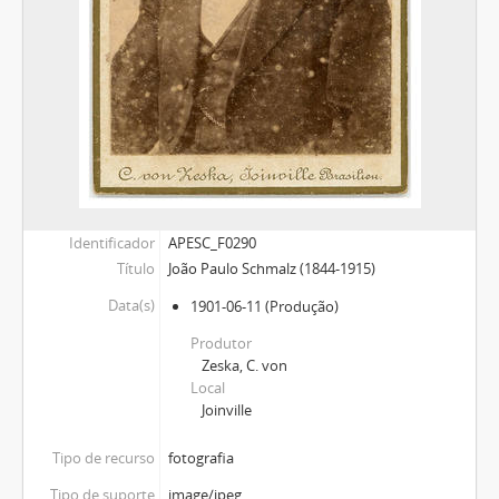
Identificador
APESC_F0290
Título
João Paulo Schmalz (1844-1915)
Data(s)
1901-06-11
(Produção)
Produtor
Zeska, C. von
Local
Joinville
Tipo de recurso
fotografia
Tipo de suporte
image/jpeg