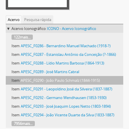
Acervo
Pesquisa rápida
Acervo Iconográfico
ICONO - Acervo Iconográfico
122mais...
Item
APESC_F0286 - Bernardino Manuel Machado (1918-?)
Item
APESC_F0287 - Estanislau Antônio da Conceição (?-1866)
Item
APESC_F0288 - Lídio Martins Barbosa (1864-1913)
Item
APESC_F0289 - José Martins Cabral
Item
APESC_F0290 - João Paulo Schmalz (1844-1915)
Item
APESC_F0291 - Leopoldino José da Silveira (1837-1887)
Item
APESC_F0292 - Germano Wendhausen (1853-1930)
Item
APESC_F0293 - José Joaquim Lopes Netto (1803-1894)
Item
APESC_F0294 - João Vicente Duarte da Silva (1833-1887)
7956mais...