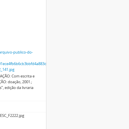
arquivo-publico-do-
601ece4fb6b6cb3bbfd4a883dc287b7448db/d5029581-
_141.jpg
AÇÃO: Com escrita e
ÃO: doação, 2001.;
”, edição da livraria
ESC_F2222.jpg