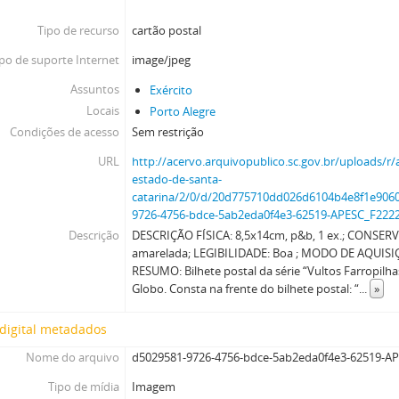
Tipo de recurso
cartão postal
po de suporte Internet
image/jpeg
Assuntos
Exército
Locais
Porto Alegre
Condições de acesso
Sem restrição
URL
http://acervo.arquivopublico.sc.gov.br/uploads/r/
estado-de-santa-
catarina/2/0/d/20d775710dd026d6104b4e8f1e90
9726-4756-bdce-5ab2eda0f4e3-62519-APESC_F2222
Descrição
DESCRIÇÃO FÍSICA: 8,5x14cm, p&b, 1 ex.; CONSERV
amarelada; LEGIBILIDADE: Boa ; MODO DE AQUISIÇ
RESUMO: Bilhete postal da série “Vultos Farropilhas
Globo. Consta na frente do bilhete postal: “
...
»
digital metadados
Nome do arquivo
d5029581-9726-4756-bdce-5ab2eda0f4e3-62519-AP
Tipo de mídia
Imagem