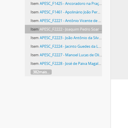
Item
APESC_F1425 - Ancoradoro na Praça da Alfandega
Item
APESC_F1461 - Apolinário João Pereira (1864-1900)
Item
APESC_F2221 - Antônio Vicente de Siqueira Pereira Leitão (1809-1888)
Item
APESC_F2222 - Joaquim Pedro Soares (?-1867)
Item
APESC_F2223 - João Antônio da Silveira
Item
APESC_F2224 - Jacinto Guedes da Luz
Item
APESC_F2227 - Manoel Lucas de Oliveira
Item
APESC_F2228 - José de Paiva Magalhães Calvet (1808-1853)
382mais...