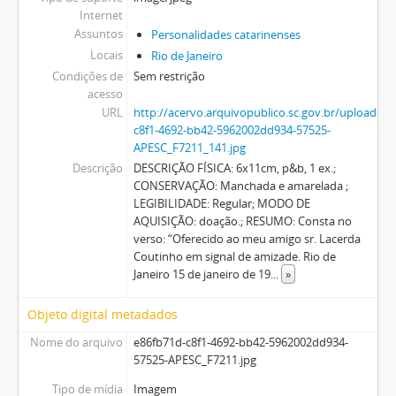
Internet
Assuntos
Personalidades catarinenses
Locais
Rio de Janeiro
Condições de
Sem restrição
acesso
URL
http://acervo.arquivopublico.sc.gov.br/uploads
c8f1-4692-bb42-5962002dd934-57525-
APESC_F7211_141.jpg
Descrição
DESCRIÇÃO FÍSICA: 6x11cm, p&b, 1 ex.;
CONSERVAÇÃO: Manchada e amarelada ;
LEGIBILIDADE: Regular; MODO DE
AQUISIÇÃO: doação.; RESUMO: Consta no
verso: “Oferecido ao meu amigo sr. Lacerda
Coutinho em signal de amizade. Rio de
Janeiro 15 de janeiro de 19
...
»
Objeto digital metadados
Nome do arquivo
e86fb71d-c8f1-4692-bb42-5962002dd934-
57525-APESC_F7211.jpg
Tipo de mídia
Imagem