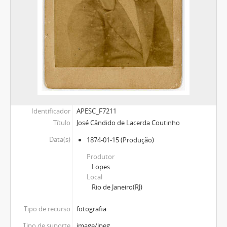
Identificador
APESC_F7211
Título
José Cândido de Lacerda Coutinho
Data(s)
1874-01-15
(Produção)
Produtor
Lopes
Local
Rio de Janeiro(RJ)
Tipo de recurso
fotografia
Tipo de suporte
image/jpeg