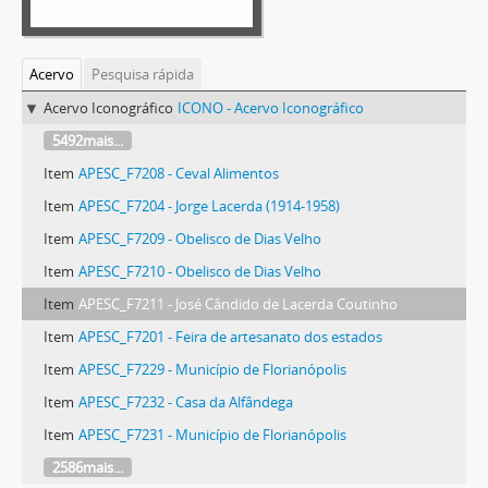
Acervo
Pesquisa rápida
Acervo Iconográfico
ICONO - Acervo Iconográfico
5492mais...
Item
APESC_F7208 - Ceval Alimentos
Item
APESC_F7204 - Jorge Lacerda (1914-1958)
Item
APESC_F7209 - Obelisco de Dias Velho
Item
APESC_F7210 - Obelisco de Dias Velho
Item
APESC_F7211 - José Cândido de Lacerda Coutinho
Item
APESC_F7201 - Feira de artesanato dos estados
Item
APESC_F7229 - Município de Florianópolis
Item
APESC_F7232 - Casa da Alfândega
Item
APESC_F7231 - Município de Florianópolis
2586mais...