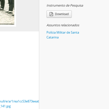
Instrumento de Pesquisa
Download
Assuntos relacionados
Polícia Militar de Santa
Catarina
/r/null/e/a/1/ea1cc53e873eeaba5c970929ab3549e6b7c3f03ecdbfcfb679c825d
141.jpg