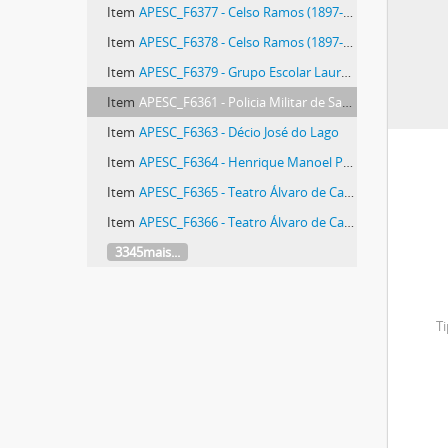
Item
APESC_F6377 - Celso Ramos (1897-1996)
Item
APESC_F6378 - Celso Ramos (1897-1996)
Item
APESC_F6379 - Grupo Escolar Lauro Muller
Item
APESC_F6361 - Policia Militar de Santa Catarina
Item
APESC_F6363 - Décio José do Lago
Item
APESC_F6364 - Henrique Manoel Prisco Paraíso (1927-2020)
Item
APESC_F6365 - Teatro Álvaro de Carvalho
Item
APESC_F6366 - Teatro Álvaro de Carvalho
3345mais...
Ti