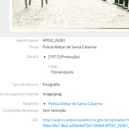
Identificador
APESC_F6361
Título
Policia Militar de Santa Catarina
Data(s)
[197-?]
(Produção)
Local
Florianópolis
Tipo de recurso
fotografia
po de suporte Internet
image/jpeg
Assuntos
Polícia Militar de Santa Catarina
Condições de acesso
Sem restrição
URL
http://acervo.arquivopublico.sc.gov.br/uploads
99ea-49a7-8fa2-e2fbb4ef73d7-56664-APESC_F6361_