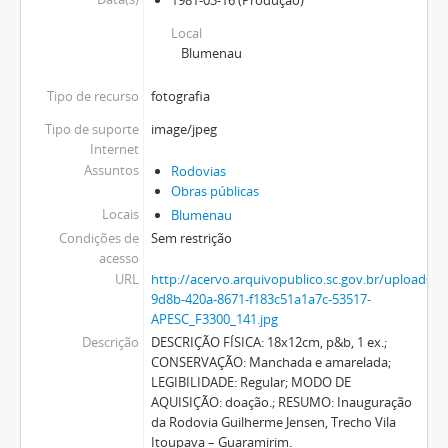
1981-03-16
(Produção)
Local
Blumenau
Tipo de recurso
fotografia
Tipo de suporte
image/jpeg
Internet
Assuntos
Rodovias
Obras públicas
Locais
Blumenau
Condições de
Sem restrição
acesso
URL
http://acervo.arquivopublico.sc.gov.br/uploads
9d8b-420a-8671-f183c51a1a7c-53517-
APESC_F3300_141.jpg
Descrição
DESCRIÇÃO FÍSICA: 18x12cm, p&b, 1 ex.;
CONSERVAÇÃO: Manchada e amarelada;
LEGIBILIDADE: Regular; MODO DE
AQUISIÇÃO: doação.; RESUMO: Inauguração
da Rodovia Guilherme Jensen, Trecho Vila
Itoupava – Guaramirim.