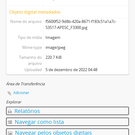
Objeto digital metadados
Nome do arquivo
f5600f52-9d8b-420a-8671-f183c51a1a7c-
53517-APESC_F3300.jpg
Tipo de mídia
Imagem
Mime-type
image/jpeg
Tamanho do
220.7 KiB
arquivo
Uploaded
5 de dezembro de 2022 04:48
Área de Transferência
Adicionar
Explorar
Relatórios
Navegar como lista
Navegar pelos objetos digitais