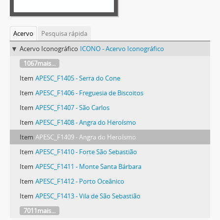
Acervo
Pesquisa rápida
Acervo Iconográfico
ICONO - Acervo Iconográfico
1067mais...
Item
APESC_F1405 - Serra do Cone
Item
APESC_F1406 - Freguesia de Biscoitos
Item
APESC_F1407 - São Carlos
Item
APESC_F1408 - Angra do Heroísmo
Item
APESC_F1409 - Angra do Heroísmo
Item
APESC_F1410 - Forte São Sebastião
Item
APESC_F1411 - Monte Santa Bárbara
Item
APESC_F1412 - Porto Oceânico
Item
APESC_F1413 - Vila de São Sebastião
7011mais...