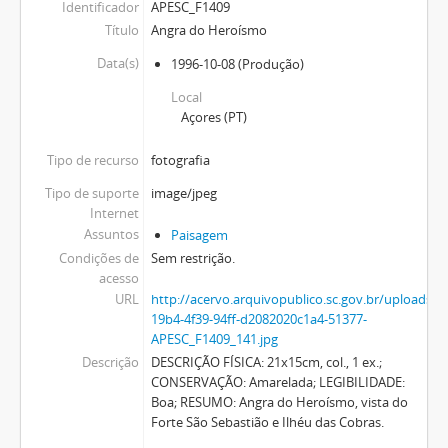
Identificador
APESC_F1409
Título
Angra do Heroísmo
Data(s)
1996-10-08
(Produção)
Local
Açores (PT)
Tipo de recurso
fotografia
Tipo de suporte
image/jpeg
Internet
Assuntos
Paisagem
Condições de
Sem restrição.
acesso
URL
http://acervo.arquivopublico.sc.gov.br/uploads/
19b4-4f39-94ff-d2082020c1a4-51377-
APESC_F1409_141.jpg
Descrição
DESCRIÇÃO FÍSICA: 21x15cm, col., 1 ex.;
CONSERVAÇÃO: Amarelada; LEGIBILIDADE:
Boa; RESUMO: Angra do Heroísmo, vista do
Forte São Sebastião e Ilhéu das Cobras.