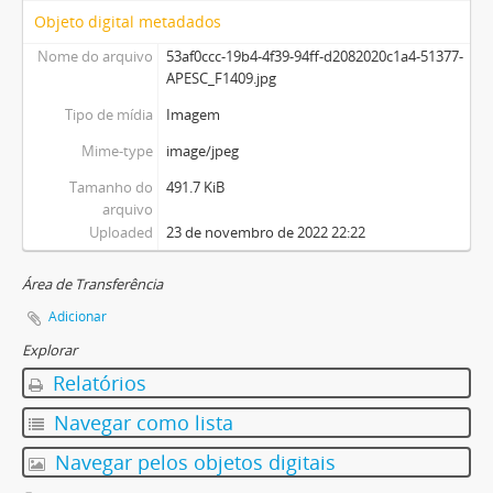
Objeto digital metadados
Nome do arquivo
53af0ccc-19b4-4f39-94ff-d2082020c1a4-51377-
APESC_F1409.jpg
Tipo de mídia
Imagem
Mime-type
image/jpeg
Tamanho do
491.7 KiB
arquivo
Uploaded
23 de novembro de 2022 22:22
Área de Transferência
Adicionar
Explorar
Relatórios
Navegar como lista
Navegar pelos objetos digitais