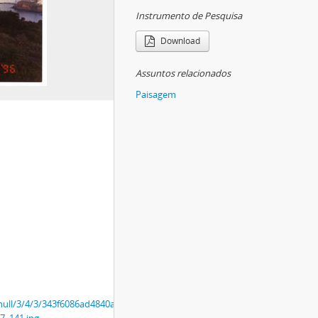
Instrumento de Pesquisa
Download
Assuntos relacionados
Paisagem
/r/null/3/4/3/343f6086ad4840a07c5249316901f9fdfd627ba2b7a2aa34e586201e