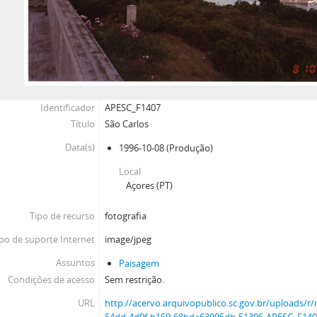
Identificador
APESC_F1407
Título
São Carlos
Data(s)
1996-10-08
(Produção)
Local
Açores (PT)
Tipo de recurso
fotografia
po de suporte Internet
image/jpeg
Assuntos
Paisagem
Condições de acesso
Sem restrição.
URL
http://acervo.arquivopublico.sc.gov.br/uploads