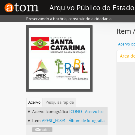
Arquivo Público do Estado
Preservando a história, construindo a cidadania
Item 
Acervo Ic
Área d
Acervo
Pesquisa rápida
Acervo Iconográfico
ICONO - Acervo Iconográfico
Item
APESC_F0891 - Álbum de fotografias do Município de Chapecó
40mais...