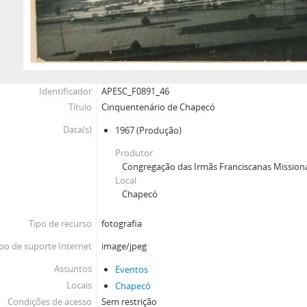
Identificador
APESC_F0891_46
Título
Cinquentenário de Chapecó
Data(s)
1967
(Produção)
Produtor
Congregação das Irmãs Franciscanas Missioná
Local
Chapecó
Tipo de recurso
fotografia
po de suporte Internet
image/jpeg
Assuntos
Eventos
Locais
Chapecó
Condições de acesso
Sem restrição