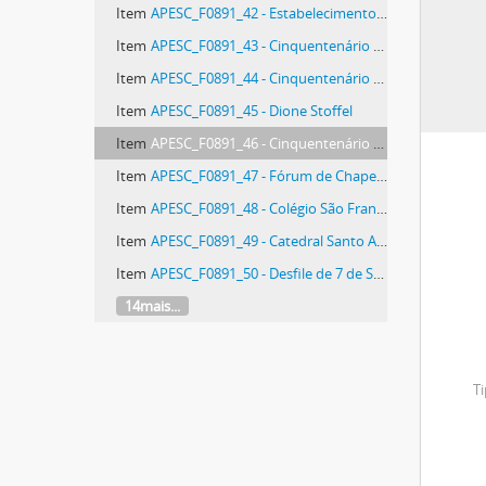
Item
APESC_F0891_42 - Estabelecimentos de saúde de Chapecó
Item
APESC_F0891_43 - Cinquentenário de Chapecó
Item
APESC_F0891_44 - Cinquentenário de Chapecó
Item
APESC_F0891_45 - Dione Stoffel
Item
APESC_F0891_46 - Cinquentenário de Chapecó
Item
APESC_F0891_47 - Fórum de Chapecó
Item
APESC_F0891_48 - Colégio São Francisco
Item
APESC_F0891_49 - Catedral Santo Antônio
Item
APESC_F0891_50 - Desfile de 7 de Setembro de 1968
14mais...
Ti