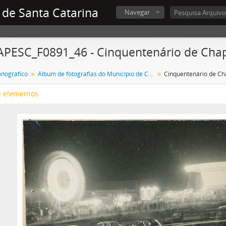
 de Santa Catarina
Navegar
APESC_F0891_46 - Cinquentenário de Cha
onográfico
Álbum de fotografias do Município de Chapecó
Cinquentenário de C
e elementos